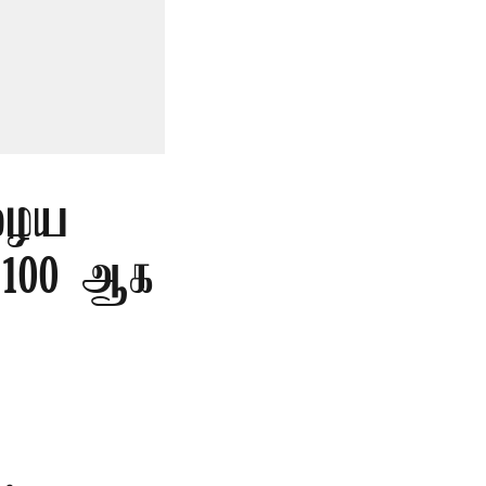
ுழைய
ை 100 ஆக