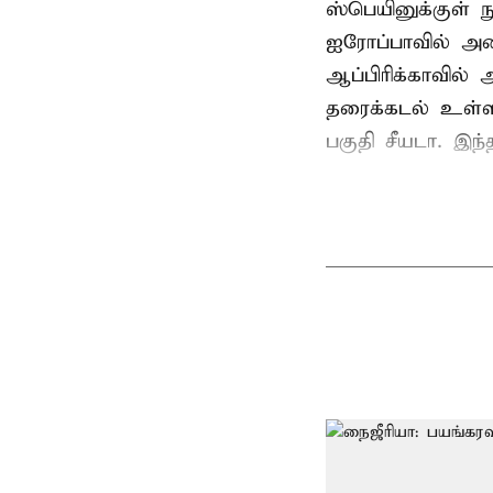
ஸ்பெயினுக்குள் 
ஐரோப்பாவில் அம
ஆப்பிரிக்காவில
தரைக்கடல் உள்ள
பகுதி சீயடா. இந