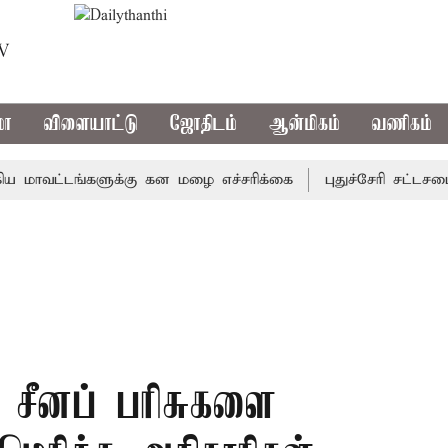
TV
மா
விளையாட்டு
ஜோதிடம்
ஆன்மிகம்
வணிகம்
வட்டங்களுக்கு கன மழை எச்சரிக்கை
புதுச்சேரி சட்டசபையில்
 சீனப் பரிசுகளை