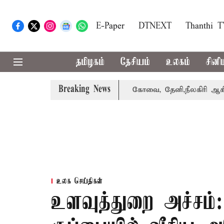
E-Paper
DTNEXT
Thanthi 
தமிழகம்
தேசியம்
உலகம்
சினி
Breaking News
்கை வாபஸ் பெற்றார் சங்கீதா
கோவை, தேனி,நீலகிரி ஆகிய மா
உலக செய்திகள்
உளவுத்துறை அச்சம்: