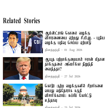
Related Stories
ஆம்ஸ்ட்ராங் கொலை வழக்கு
விசாரணையை ஏற்றது சி.பி.ஐ. - புதிய
வழக்கு பதிவு செய்ய ஏற்பாடு
தினத்தந்தி
01 Aug 2026
ஆயுத பற்றாக்குறையால் ஈரான் மீதான
தாக்குதலை அமெரிக்கா நிறுத்தி
வைத்ததா?
தினத்தந்தி
27 Jul 2026
கொடூர குற்ற வழக்குகளில் சிறார்களை
வயது வந்தோராக கருதி
விசாரிக்கலாம்: சுப்ரீம் கோர்ட்டு
உத்தரவு
தினத்தந்தி
23 Jul 2026