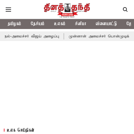
தமிழகம்
தேசியம்
உலகம்
சினிமா
விளையாட்டு
ஜோத
ல்-அமைச்சர் விஜய் அழைப்பு
முன்னாள் அமைச்சர் பொன்முடிக்கு சென்
உலக செய்திகள்