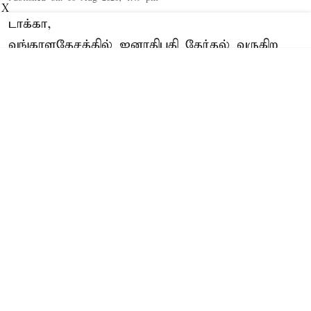
X
டாக்கா,
வங்காளதேசத்தில் ஜனாதிபதி தேர்தல் வருகிற
ஆகஸ்டு 20-ந் தேதி நடைபெறும் என்று அந்நாட்டு
தேர்தல் ஆணையம் அறிவித்துள்ளது. முன்னாள்
பிரதமர் ஷேக் ஹசீனாவின் நெருங்கிய
ஆதரவாளரான ஜனாதிபதி முகமது ஷஹாபுதீன்,
உடல்நலக்குறைவு காரணமாக கடந்த ஜூலை 24-
ந் தேதி தனது பதவியை ராஜினாமா செய்தார்.
அவரது பதவிக்காலம் முடிவடைய இன்னும் 2
ஆண்டுகள் இருந்த நிலையில் அவர் விலகியதால்
புதிய ஜனாதிபதியை தேர்வு செய்வதற்கான ...
Read More