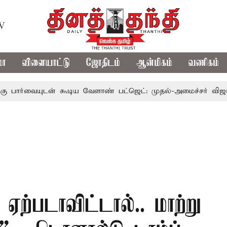
TV
மா
விளையாட்டு
ஜோதிடம்
ஆன்மிகம்
வணிகம்
யுடன் கூடிய வேளாண் பட்ஜெட்: முதல்-அமைச்சர் விஜய்
த
ஏற்படாவிட்டால்.. மாற்று