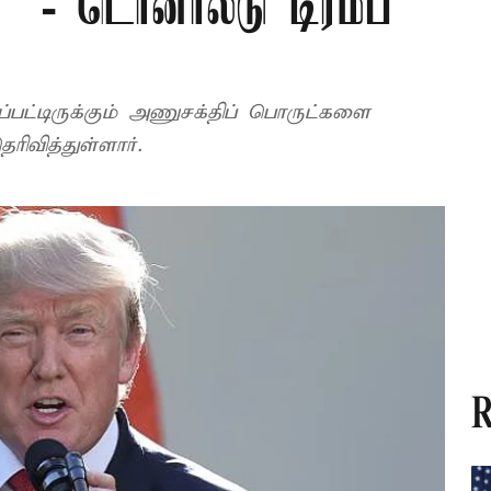
 - டொனால்டு டிரம்ப்
்பட்டிருக்கும் அணுசக்திப் பொருட்களை
ரிவித்துள்ளார்.
R