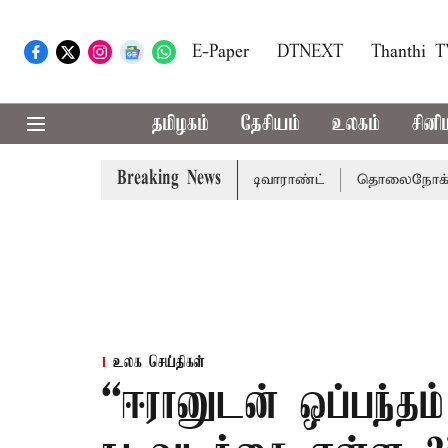
E-Paper
DTNEXT
Thanthi 
தமிழகம்
தேசியம்
உலகம்
சினி
Breaking News
்கு சென்னை நீதிமன்றம் பிடிவாராண்ட்
தொலைநோக்கு பார்வை
உலக செய்திகள்
“ஈரானுடன் ஒப்பந்தம் 