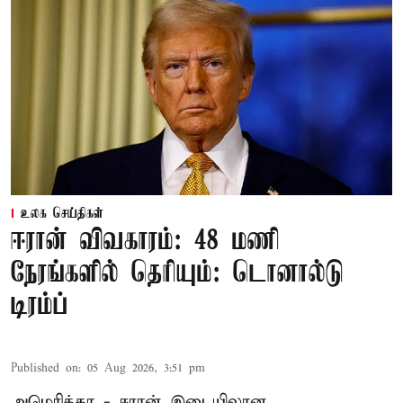
உலக செய்திகள்
ஈரான் விவகாரம்: 48 மணி
நேரங்களில் தெரியும்: டொனால்டு
டிரம்ப்
Published on
:
05 Aug 2026, 3:51 pm
அமெரிக்கா - ஈரான் இடையிலான