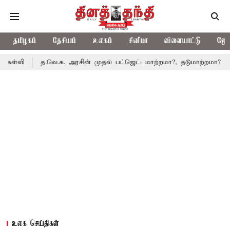
தமிழகம்
தேசியம்
உலகம்
சினிமா
விளையாட்டு
ஜோத
த.வெ.க. அரசின் முதல் பட்ஜெட்: மாற்றமா?, தடுமாற்றமா?
சட்டசபையி
உலக செய்திகள்