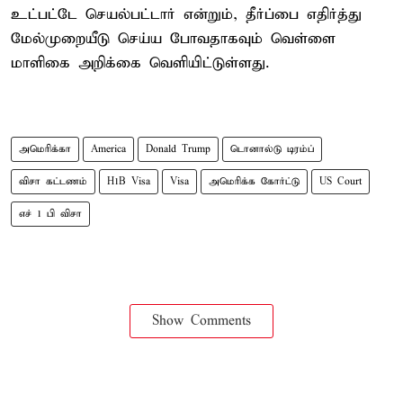
உட்பட்டே செயல்பட்டார் என்றும், தீர்ப்பை எதிர்த்து
மேல்முறையீடு செய்ய போவதாகவும் வெள்ளை
மாளிகை அறிக்கை வெளியிட்டுள்ளது.
அமெரிக்கா
America
Donald Trump
டொனால்டு டிரம்ப்
விசா கட்டணம்
H1B Visa
Visa
அமெரிக்க கோர்ட்டு
US Court
எச் 1 பி விசா
Show Comments