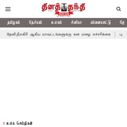
தமிழகம்
தேசியம்
உலகம்
சினிமா
விளையாட்டு
ஜோத
னி,நீலகிரி ஆகிய மாவட்டங்களுக்கு கன மழை எச்சரிக்கை
புதுச்சே
உலக செய்திகள்