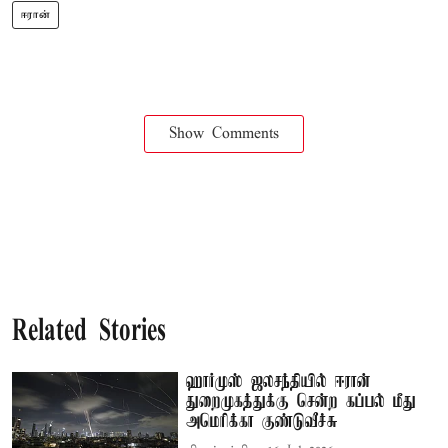
ஈரான்
Show Comments
Related Stories
ஹார்முஸ் ஜலசந்தியில் ஈரான்
துறைமுகத்துக்கு சென்ற கப்பல் மீது
அமெரிக்கா குண்டுவீச்சு