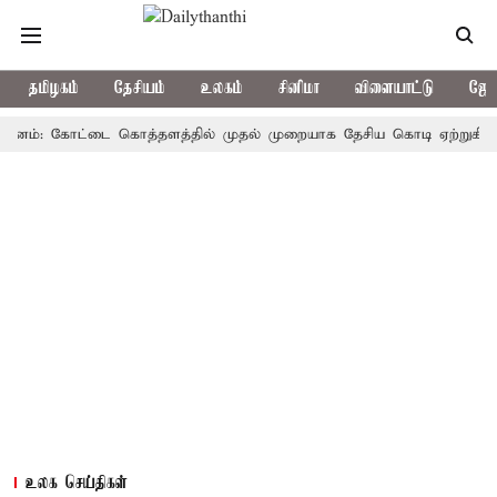
தமிழகம்
தேசியம்
உலகம்
சினிமா
விளையாட்டு
ஜோத
்: கோட்டை கொத்தளத்தில் முதல் முறையாக தேசிய கொடி ஏற்றுகிறார், முதல
உலக செய்திகள்