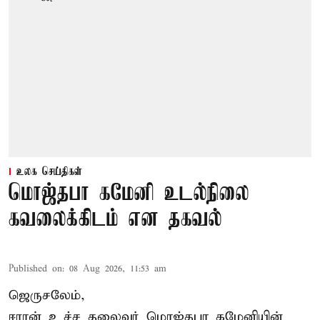
உலக செய்திகள்
மொஜ்தபா கமேனி உடல்நிலை
கவலைக்கிடம் என தகவல்
Published on
:
08 Aug 2026, 11:53 am
ஜெருசலேம்,
ஈரான் உச்ச தலைவர் மொஜ்தபா கமேனியின்