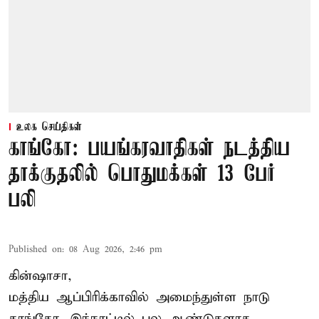
உலக செய்திகள்
காங்கோ: பயங்கரவாதிகள் நடத்திய
தாக்குதலில் பொதுமக்கள் 13 பேர்
பலி
Published on
:
08 Aug 2026, 2:46 pm
கின்ஷாசா,
மத்திய ஆப்பிரிக்காவில் அமைந்துள்ள நாடு
காங்கோ
. இந்நாட்டில் பல ஆண்டுகளாக