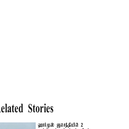
elated Stories
ஹார்முஸ் ஜலசந்தியில் 2