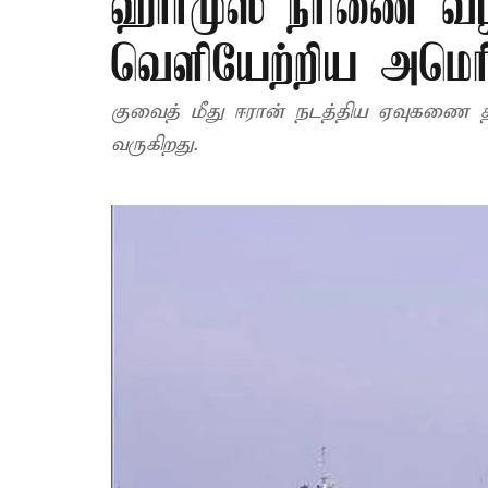
ஹார்முஸ் நீரிணை வழ
வெளியேற்றிய அமெரி
குவைத் மீது ஈரான் நடத்திய ஏவுகணை தா
வருகிறது.