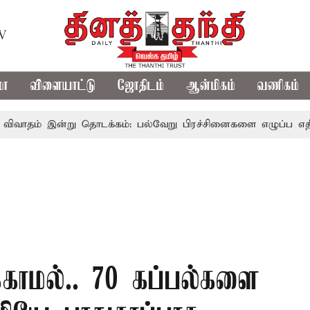
TV
மா
விளையாட்டு
ஜோதிடம்
ஆன்மிகம்
வணிகம்
ன்று தொடக்கம்: பல்வேறு பிரச்சினைகளை எழுப்ப எதிர்க்கட்சிகள்
க்காமல்.. 70 கப்பல்களை