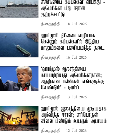
எண்ணெய் கப்பல்கள் விபத்து -
அமெரிக்கா மீது ஈரான்
குற்றச்சாட்டு
தினத்தந்தி
18 Jul 2026
ஹார்முஸ் நீரிணை வழியாக
செல்லும் கப்பல்களில் இந்திய
மாலுமிகளை பணியமர்த்த தடை
தினத்தந்தி
16 Jul 2026
‘ஹார்முஸ் ஜலசந்தியை
காப்பாற்றியது அமெரிக்காதான்;
அதற்கான பலன்கள் எங்களுக்கு
வேண்டும்’ - டிரம்ப்
தினத்தந்தி
13 Jul 2026
ஹார்முஸ் ஜலசந்தியை மூடியதாக
அறிவித்த ஈரான்; எரிபொருள்
விலை மீண்டும் உயரும் அபாயம்
தினத்தந்தி
12 Jul 2026