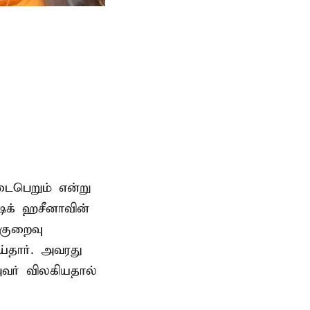
டைபெறும் என்று
ேக் ஹசீனாவின்
குறைவு
தார். அவரது
வர் விலகியதால்