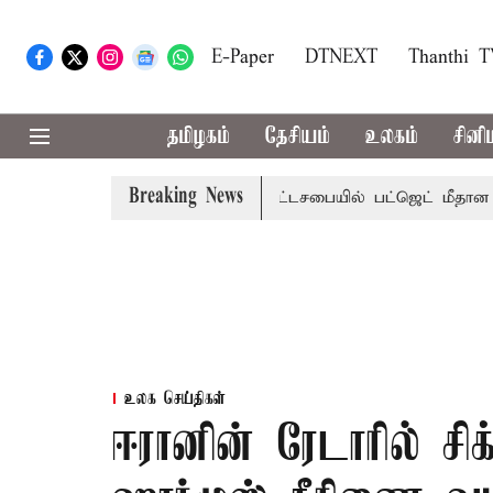
E-Paper
DTNEXT
Thanthi 
தமிழகம்
தேசியம்
உலகம்
சினி
Breaking News
ற்றமா?, தடுமாற்றமா?
சட்டசபையில் பட்ஜெட் மீதான விவாதம் இ
உலக செய்திகள்
ஈரானின் ரேடாரில் சி