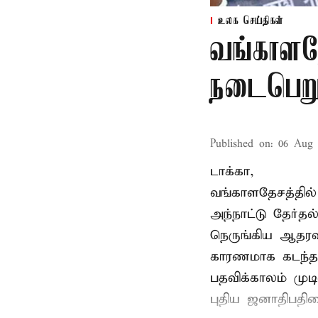
உலக செய்திகள்
வங்காளதே
நடைபெறும
Published on
:
06 Aug 
டாக்கா,
வங்காளதேசத்தில்
அந்நாட்டு தேர்த
நெருங்கிய ஆதரவ
காரணமாக கடந்த
பதவிக்காலம் மு
புதிய ஜனாதிபதிய