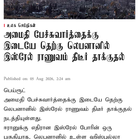
உலக செய்திகள்
அமைதி பேச்சுவார்த்தைக்கு
இடையே தெற்கு லெபனானில்
இஸ்ரேல் ராணுவம் திடீர் தாக்குதல்
Published on
:
05 Aug 2026, 2:24 am
பெய்ரூட்
அமைதி பேச்சுவார்த்தைக்கு இடையே தெற்கு
லெபனானில் இஸ்ரேல் ராணுவம் திடீர் தாக்குதல்
நடத்தியுள்ளது.
ஈரானுக்கு எதிரான இஸ்ரேல் போரின் ஒரு
பகுதியாக, லெபனானில் உள்ள ஹிஸ்புல்லா