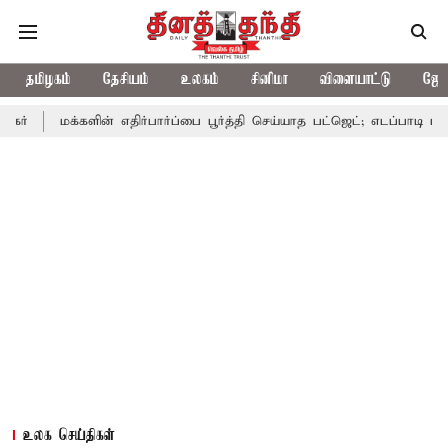
தமிழகம்
தேசியம்
உலகம்
சினிமா
விளையாட்டு
ஜோத
்களின் எதிர்பார்ப்பை பூர்த்தி செய்யாத பட்ஜெட்; எடப்பாடி பழனிசாமி
உலக செய்திகள்