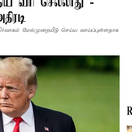
திய வரி செல்லாது -
திரடி
ப் நிர்வாகம் மேல்முறையீடு செய்ய வாய்ப்புள்ளதாக
R