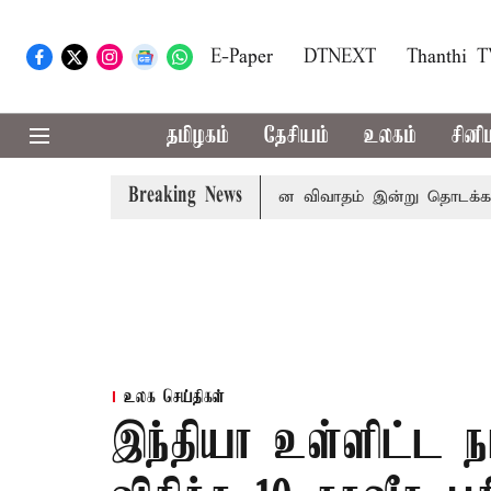
E-Paper
DTNEXT
Thanthi 
தமிழகம்
தேசியம்
உலகம்
சினி
Breaking News
சட்டசபையில் பட்ஜெட் மீதான விவாதம் இன்று தொடக்கம்: பல்வேறு
உலக செய்திகள்
இந்தியா உள்ளிட்ட நாட