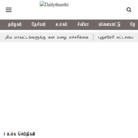
தமிழகம்
தேசியம்
உலகம்
சினிமா
விளையாட்டு
ஜோத
மாவட்டங்களுக்கு கன மழை எச்சரிக்கை
புதுச்சேரி சட்டசபையில் வரும
உலக செய்திகள்