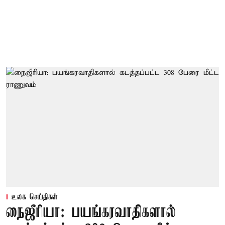
உலக செய்திகள்
நைஜீரியா: பயங்கரவாதிகளால்