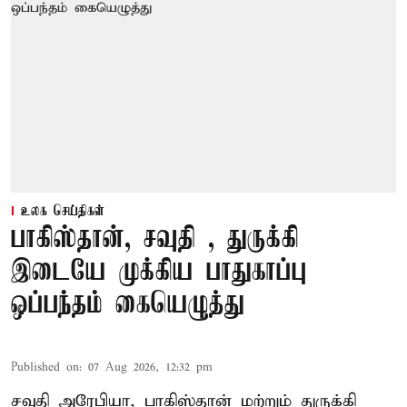
உலக செய்திகள்
பாகிஸ்தான், சவுதி , துருக்கி
இடையே முக்கிய பாதுகாப்பு
ஒப்பந்தம் கையெழுத்து
Published on
:
07 Aug 2026, 12:32 pm
சவுதி அரேபியா, பாகிஸ்தான் மற்றும் துருக்கி