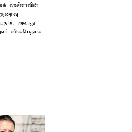
ேக் ஹசீனாவின்
குறைவு
தார். அவரது
வர் விலகியதால்