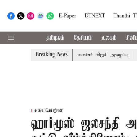
E-Paper
DTNEXT
Thanthi 
தமிழகம்
தேசியம்
உலகம்
சினி
Breaking News
கள் கூட்டத்துக்கு முதல்-அமைச்சர் விஜய் அழைப்பு
முன்னாள்
உலக செய்திகள்
ஹார்மூஸ் ஜலசந்தி 