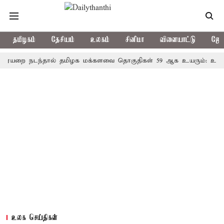
தமிழகம்
தேசியம்
உலகம்
சினிமா
விளையாட்டு
ஜோத
நடந்தால் தமிழக மக்களவை தொகுதிகள் 59 ஆக உயரும்: உத்தேச பட்
உலக செய்திகள்