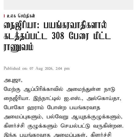
உலக செய்திகள்
நைஜீரியா: பயங்கரவாதிகளால்
கடத்தப்பட்ட 308 பேரை மீட்ட
ராணுவம்
Published on
:
07 Aug 2026, 2:04 pm
அபுஜா,
மேற்கு ஆப்பிரிக்காவில் அமைந்துள்ள நாடு
நைஜீரியா. இந்நாட்டில் ஐ.எஸ்., அல்கொய்தா,
போகோ ஹராம் போன்ற பயங்கரவாத
அமைப்புகளும், பல்வேறு ஆயுதக்குழுக்களும்,
கிளர்ச்சி குழுக்களும் செயல்பட்டு வருகின்றன.
இந்த பயங்கரவாத அமைப்புகள், கிளர்ச்சி