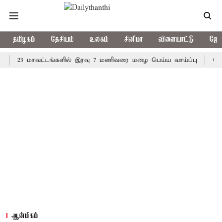
தமிழகம்
தேசியம்
உலகம்
சினிமா
விளையாட்டு
ஜோத
 மாவட்டங்களில் இரவு 7 மணிவரை மழை பெய்ய வாய்ப்பு
கொரிய பேட
ஆன்மிகம்