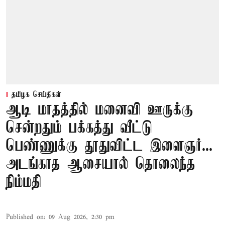
தமிழக செய்திகள்
ஆடி மாதத்தில் மனைவி ஊருக்கு
சென்றதும் பக்கத்து வீட்டு
பெண்ணுக்கு தூதுவிட்ட இளைஞர்...
அடங்காத ஆசையால் தொலைந்த
நிம்மதி
Published on
:
09 Aug 2026, 2:30 pm