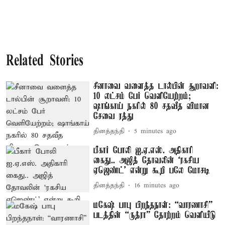
Related Stories
சீனாவை வளைத்த டால்பின் சூறாவளி:
10 லட்சம் பேர் வெளியேற்றம்;
ஷாங்காய் நகரில் 80 சதவீத விமான
சேவை ரத்து
தினத்தந்தி
5 minutes ago
பீகார் போலி ஐ.ஏ.எஸ். அதிகாரி
கைது.. அஜித் தோவலின் ‘ரகசிய
ஏஜெண்ட்’ என்று கூறி பலே மோசடி
தினத்தந்தி
16 minutes ago
மகேஷ் பாபு பிறந்தநாள்: “வாரணாசி”
படத்தின் “ருத்ரா” தோற்றம் வெளியீடு