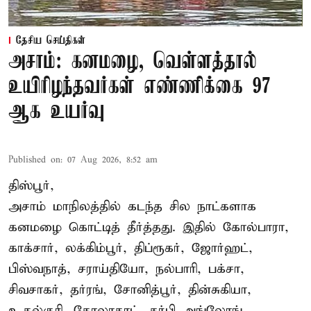
தேசிய செய்திகள்
அசாம்: கனமழை, வெள்ளத்தால்
உயிரிழந்தவர்கள் எண்ணிக்கை 97
ஆக உயர்வு
Published on
:
07 Aug 2026, 8:52 am
திஸ்பூர்,
அசாம் மாநிலத்தில் கடந்த சில நாட்களாக
கனமழை கொட்டித் தீர்த்தது. இதில் கோல்பாரா,
காக்சார், லக்கிம்பூர், திப்ரூகர், ஜோர்ஹட்,
பிஸ்வநாத், சராய்தியோ, நல்பாரி, பக்சா,
சிவசாகர், தர்ரங், சோனித்பூர், தின்சுகியா,
உதல்குரி, கோலாகாட், கர்பி அங்லோங்