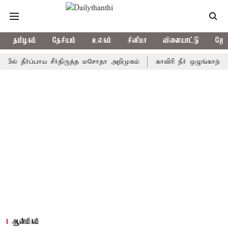
தமிழகம்
தேசியம்
உலகம்
சினிமா
விளையாட்டு
ஜோத
ர்ப்பாய சீர்திருத்த மசோதா அறிமுகம்
காவிரி நீர் ஒழுங்காற்று குழு 
ஆன்மிகம்