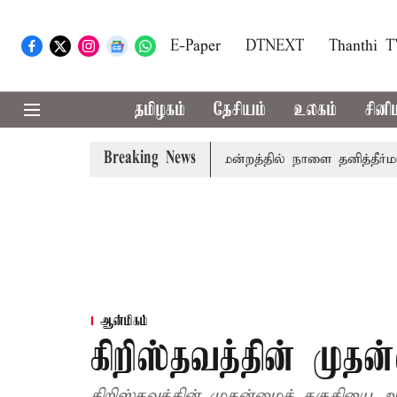
E-Paper
DTNEXT
Thanthi 
தமிழகம்
தேசியம்
உலகம்
சினி
Breaking News
ில் தமிழ்த்தாய் வாழ்த்து: சட்டமன்றத்தில் நாளை தனித்தீர்மானம்
ஆன்மிகம்
கிறிஸ்தவத்தின் முதன
கிறிஸ்தவத்தின் முதன்மைத் தகுதியை அ