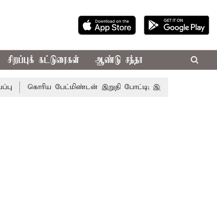
சிறப்புக் கட்டுரைகள்
ஆண்டு சந்தா
கொரிய பேட்மிண்டன் இறுதி போட்டி; இந்திய வீராங்கனை சாம்ப