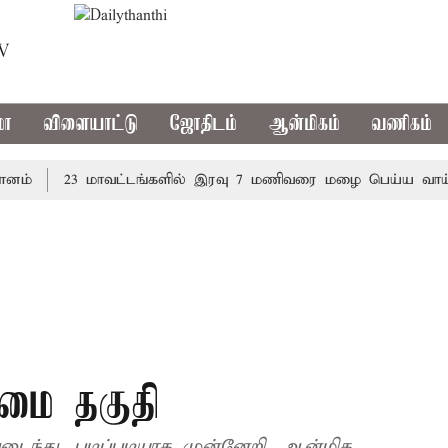
TV
மா
விளையாட்டு
ஜோதிடம்
ஆன்மிகம்
வணிகம்
23 மாவட்டங்களில் இரவு 7 மணிவரை மழை பெய்ய வாய்ப்பு
்மை தகுதி
டைந்து, படிப்படியாக முன்னேறி, ஆன்மிக