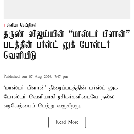
சினிமா செய்திகள்
தருண் விஜய்யின் “மாஸ்டர் பிளான்”
படத்தின் பர்ஸ்ட் லுக் போஸ்டர்
வெளியீடு
Published on
:
07 Aug 2026, 7:47 pm
‘மாஸ்டர் பிளான்’ திரைப்படத்தின் பர்ஸ்ட் லுக்
போஸ்டர் வெளியாகி ரசிகர்களிடையே நல்ல
வரவேற்பைப் பெற்று வருகிறது.
Read More