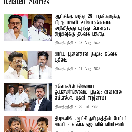
Related Stories
ஆட்சிக்கு வந்து 28 மாதங்களுக்கு
பிறகு மகளிர் உரிமைத்தொகை
அறிவித்தது மறந்து போனதா?
திமுகவுக்கு தவெக பதிலடி
தினத்தந்தி
05 Aug 2026
காரிய பூனைதான் திமுக: தவெக
பதிலடி
தினத்தந்தி
01 Aug 2026
தவெகவில் இணைய
ஓ.பன்னீர்செல்வம் முடிவு: விரைவில்
எம்.எல்.ஏ. பதவி ராஜினாமா
தினத்தந்தி
29 Jul 2026
திமுகவின் ஆட்சி தமிழகத்தின் பேரிடர்
காலம் - தவெக ஐடி விங் விமர்சனம்