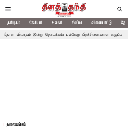
தமிழகம்
தேசியம்
உலகம்
சினிமா
விளையாட்டு
ஜோத
ாதம் இன்று தொடக்கம்: பல்வேறு பிரச்சினைகளை எழுப்ப எதிர்க்கட்சிகள் 
தலையங்கம்