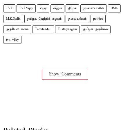
TVK
TVKVijay
Vijay
விஜய்
திமுக
மு.க.ஸ்டாலின்
DMK
M.K.Stalin
தமிழக வெற்றிக் கழகம்
தலையங்கம்
politics
அரசியல் களம்
Tamilnadu ​
Thalaiyangam
தமிழக அரசியல்
tvk vijay
Show Comments