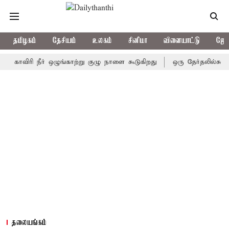
தமிழகம்
தேசியம்
உலகம்
சினிமா
விளையாட்டு
ஜோத
விரி நீர் ஒழுங்காற்று குழு நாளை கூடுகிறது
ஒரு தேர்தலில்கூட அதிமு
தலையங்கம்