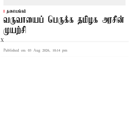
தலையங்கம்
வருவாயைப் பெருக்க தமிழக அரசின்
முயற்சி
X
Published on
:
03 Aug 2026, 10:14 pm
மாண்டெக் சிங் அலுவாலியா தலைமையிலான
குழு, மாநிலத்தின் சொந்த வரி வருவாயையும்,
வரி அல்லாத வருவாயையும் அதிகரிப்பதற்கான
வழிமுறைகள் குறித்து அரசுக்கு ஆலோசனைகள்
வழங்க உள்ளது.
Read More