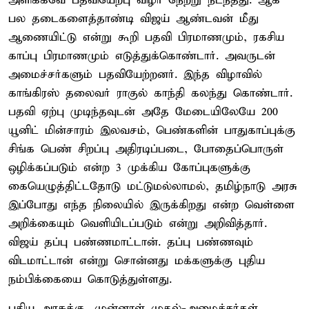
அளிக்கவே பதவியேற்பு விழா நேற்று நடந்தது. ஆக
பல தடைகளைத்தாண்டி விஜய் ஆண்டவன் மீது
ஆணையிட்டு என்று கூறி பதவி பிரமாணமும், ரகசிய
காப்பு பிரமாணமும் எடுத்துக்கொண்டார். அவருடன்
அமைச்சர்களும் பதவியேற்றனர். இந்த விழாவில்
காங்கிரஸ் தலைவர் ராகுல் காந்தி கலந்து கொண்டார்.
பதவி ஏற்பு முடிந்தவுடன் அதே மேடையிலேயே 200
யூனிட் மின்சாரம் இலவசம், பெண்களின் பாதுகாப்புக்கு
சிங்க பெண் சிறப்பு அதிரடிப்படை, போதைப்பொருள்
ஒழிக்கப்படும் என்ற 3 முக்கிய கோப்புகளுக்கு
கையெழுத்திட்டதோடு மட்டுமல்லாமல், தமிழ்நாடு அரசு
இப்போது எந்த நிலையில் இருக்கிறது என்ற வெள்ளை
அறிக்கையும் வெளியிடப்படும் என்று அறிவித்தார்.
விஜய் தப்பு பண்ணமாட்டான். தப்பு பண்ணவும்
விடமாட்டான் என்று சொன்னது மக்களுக்கு புதிய
நம்பிக்கையை கொடுத்துள்ளது.
புதிய அரசுக்கு, முன்னாள் முதல்-அமைச்சர்கள்