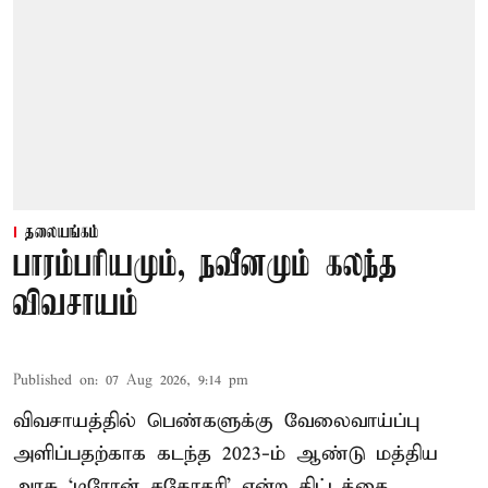
தலையங்கம்
பாரம்பரியமும், நவீனமும் கலந்த
விவசாயம்
Published on
:
07 Aug 2026, 9:14 pm
விவசாயத்தில் பெண்களுக்கு வேலைவாய்ப்பு
அளிப்பதற்காக கடந்த 2023-ம் ஆண்டு மத்திய
அரசு ‘டிரோன் சகோதரி’ என்ற திட்டத்தை