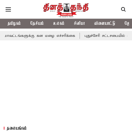
தமிழகம்
தேசியம்
உலகம்
சினிமா
விளையாட்டு
ஜோத
களுக்கு கன மழை எச்சரிக்கை
புதுச்சேரி சட்டசபையில் வரும் 24ம் த
தலையங்கம்