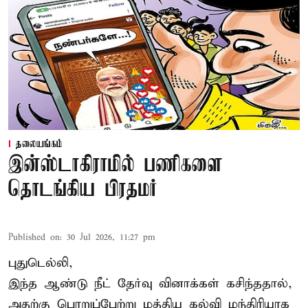
தலையங்கம்
இன்ஸ்டாகிராமில் பணிகளை
தொடங்கிய பிரதமர்
Published on
:
30 Jul 2026, 11:27 pm
புதுடெல்லி,
இந்த ஆண்டு நீட் தேர்வு வினாக்கள் கசிந்ததால்,
அதற்கு பொறுப்பேற்று மத்திய கல்வி மந்திரியாக