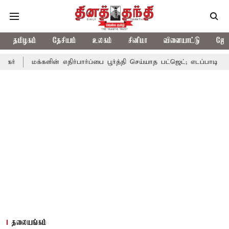
தமிழகம்
தேசியம்
உலகம்
சினிமா
விளையாட்டு
ஜோத
க்களின் எதிர்பார்ப்பை பூர்த்தி செய்யாத பட்ஜெட்; எடப்பாடி பழனிசாமி
தலையங்கம்