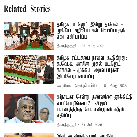
Related Stories
தமிழக பட்ஜெட் இன்று தாக்கல் -
முக்கிய அறிவிப்புகள் வெளியாகும்
என எதிர்பார்ப்பு
தினத்தந்தி
05 Aug 2026
தமிழக சட்டசபை நாளை கூடுகிறது:
த.வெ.க. அரசின் முதல் பட்ஜெட்
தாக்கல் - முக்கிய அறிவிப்புகள்
இடம்பெற வாய்ப்பு
அரசியல் செய்திப்பிரிவு
04 Aug 2026
கர்நாடகா சென்று தண்ணீரை தூக்கிட்டு
வரப்போறீங்களா? – விஜய்
பயணத்திற்கு பெ. சண்முகம் கடும்
எதிர்ப்பு
தினத்தந்தி
31 Jul 2026
இனி ஆண்டுதோறும் அரசின்