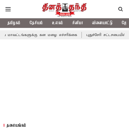
தமிழகம்
தேசியம்
உலகம்
சினிமா
விளையாட்டு
ஜோத
ங்களுக்கு கன மழை எச்சரிக்கை
புதுச்சேரி சட்டசபையில் வரும் 24ம்
தலையங்கம்