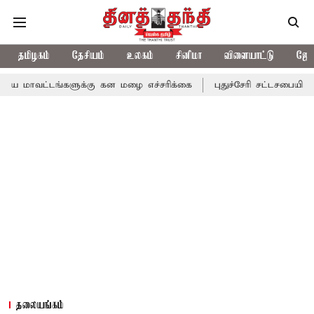
தமிழகம்
தேசியம்
உலகம்
சினிமா
விளையாட்டு
ஜோத
டங்களுக்கு கன மழை எச்சரிக்கை
புதுச்சேரி சட்டசபையில் வரும் 24ம
தலையங்கம்