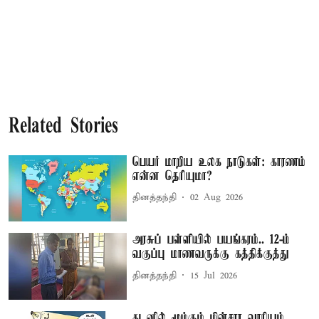
Related Stories
பெயர் மாறிய உலக நாடுகள்: காரணம்
என்ன தெரியுமா?
தினத்தந்தி
02 Aug 2026
அரசுப் பள்ளியில் பயங்கரம்.. 12-ம்
வகுப்பு மாணவருக்கு கத்திக்குத்து
தினத்தந்தி
15 Jul 2026
கடனில் மூழ்கும் மின்சார வாரியம்