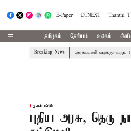
E-Paper
DTNEXT
Thanthi 
தமிழகம்
தேசியம்
உலகம்
சினி
Breaking News
 இறந்தோரின் குடும்பத்தினருக்கு அரசுப்பணி வழக்கு; வரும் 14ம்தே
தலையங்கம்
புதிய அரசு, தெரு ந