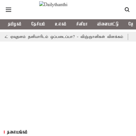
தமிழகம்
தேசியம்
உலகம்
சினிமா
விளையாட்டு
ஜோத
வுதளம் தனியாரிடம் ஒப்படைப்பா? - விஞ்ஞானிகள் விளக்கம்
தமிழக அர
தலையங்கம்