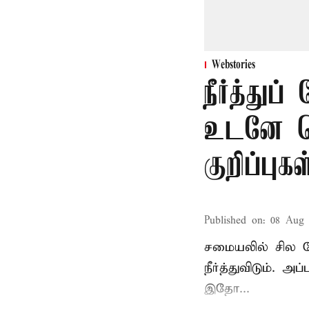
Webstories
நீர்த்து
உடனே கெ
குறிப்புகள
Published on
:
08 Aug 
சமையலில் சில நே
நீர்த்துவிடும். 
இதோ...