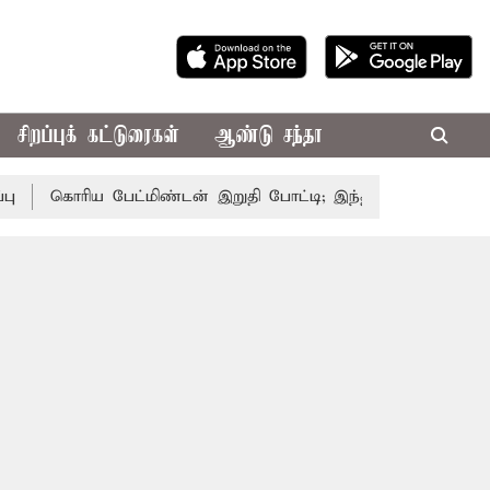
சிறப்புக் கட்டுரைகள்
ஆண்டு சந்தா
கொரிய பேட்மிண்டன் இறுதி போட்டி; இந்திய வீராங்கனை சாம்பி