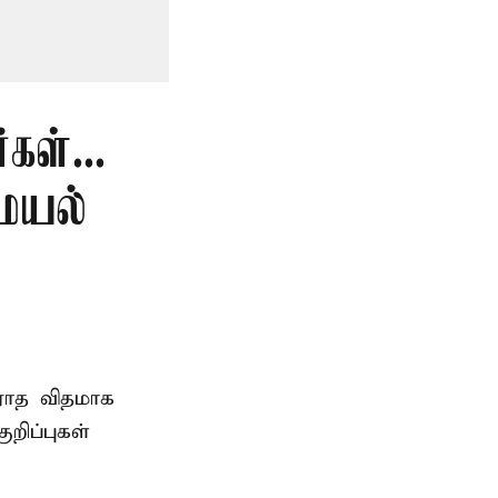
கள்...
ையல்
ாராத விதமாக
றிப்புகள்