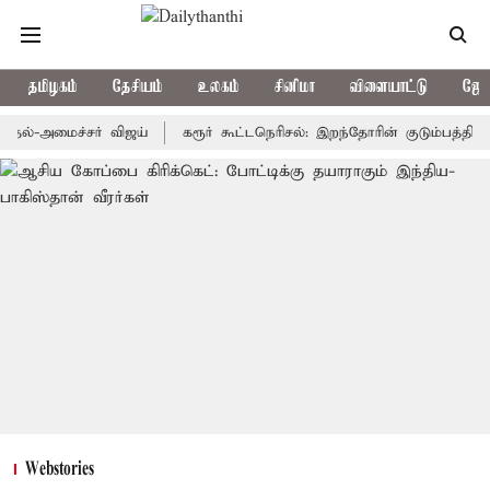
தமிழகம்
தேசியம்
உலகம்
சினிமா
விளையாட்டு
ஜோத
அமைச்சர் விஜய்
கரூர் கூட்டநெரிசல்: இறந்தோரின் குடும்பத்தினருக்கு 
Webstories