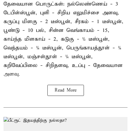
தேவையான பொருட்கள்: நல்லெண்ணெய் - 3
டேபிள்ஸ்பூன், புளி - சிறிய எலுமிச்சை அளவு,
கருப்பு மிளகு - 2 டீஸ்பூன், சீரகம் - 1 டீஸ்பூன்,
பூண்டு - 10 பல், சின்ன வெங்காயம் - 15,
காய்ந்த மிளகாய் - 2, கடுகு - ½ டீஸ்பூன்,
வெந்தயம் - ¼ டீஸ்பூன், பெருங்காயத்தூள் - ¼
டீஸ்பூன், மஞ்சள்தூள் - ¼ டீஸ்பூன்,
கறிவேப்பிலை - சிறிதளவு, உப்பு - தேவையான
அளவு.
Read More