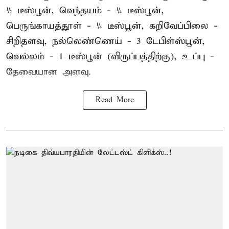
½ டீஸ்பூன், வெந்தயம் - ¼ டீஸ்பூன்,
பெருங்காயத்தூள் - ¼ டீஸ்பூன், கறிவேப்பிலை -
சிறிதளவு, நல்லெண்ணெய் - 3 டேபிள்ஸ்பூன்,
வெல்லம் - 1 டீஸ்பூன் (விருப்பத்திற்கு), உப்பு -
தேவையான அளவு.
Read More