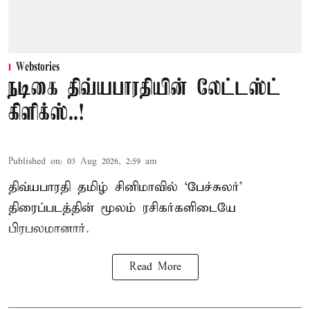
Webstories
நடிகை திவ்யபாரதியின் லேட்டஸ்ட்
கிளிக்ஸ்..!
Published on
:
03 Aug 2026, 2:59 am
திவ்யபாரதி தமிழ் சினிமாவில் ‘பேச்சுலர்’
திரைப்படத்தின் மூலம் ரசிகர்களிடையே
பிரபலமானார்.
Read More