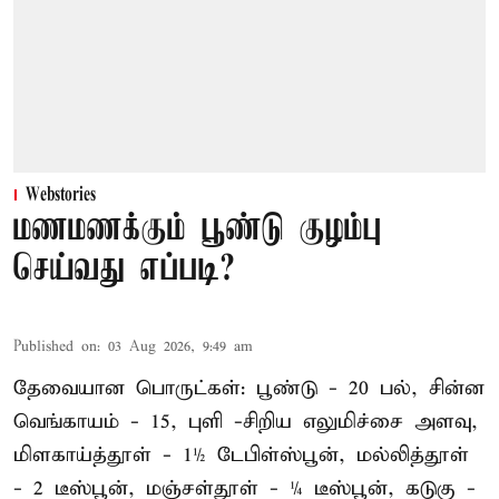
Webstories
மணமணக்கும் பூண்டு குழம்பு
செய்வது எப்படி?
Published on
:
03 Aug 2026, 9:49 am
தேவையான பொருட்கள்: பூண்டு - 20 பல், சின்ன
வெங்காயம் - 15, புளி -சிறிய எலுமிச்சை அளவு,
மிளகாய்த்தூள் - 1½ டேபிள்ஸ்பூன், மல்லித்தூள்
- 2 டீஸ்பூன், மஞ்சள்தூள் - ¼ டீஸ்பூன், கடுகு -