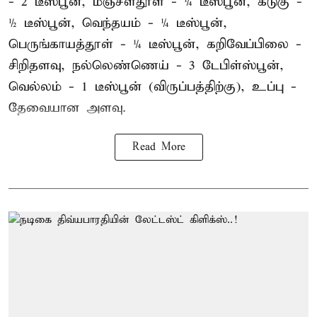
- 2 டீஸ்பூன், மஞ்சள்தூள் - ¼ டீஸ்பூன், கடுகு -
½ டீஸ்பூன், வெந்தயம் - ¼ டீஸ்பூன்,
பெருங்காயத்தூள் - ¼ டீஸ்பூன், கறிவேப்பிலை -
சிறிதளவு, நல்லெண்ணெய் - 3 டேபிள்ஸ்பூன்,
வெல்லம் - 1 டீஸ்பூன் (விருப்பத்திற்கு), உப்பு -
தேவையான அளவு.
Read More