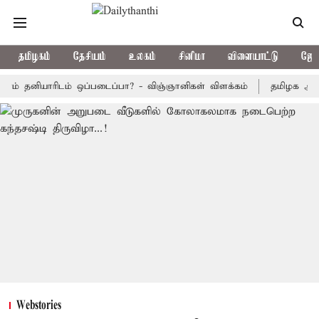
தமிழகம்
தேசியம்
உலகம்
சினிமா
விளையாட்டு
ஜோத
தனியாரிடம் ஒப்படைப்பா? - விஞ்ஞானிகள் விளக்கம்
தமிழக அரசு பஸ்க
Webstories