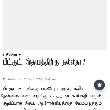
Webstories
பீட்ரூட் இதயத்திற்கு நல்லதா?
Published on
:
02 Aug 2026, 6:40 am
பீட்ரூட் உடலுக்கு பல்வேறு ஆரோக்கிய
நன்மைகளை வழங்கும் சத்தான காய்கறியாகும்.
X
குறிப்பாக இதய ஆரோக்கியத்தை மேம்படுத்தும்