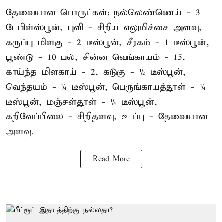
தேவையான பொருட்கள்: நல்லெண்ணெய் - 3
டேபிள்ஸ்பூன், புளி - சிறிய எலுமிச்சை அளவு,
கருப்பு மிளகு - 2 டீஸ்பூன், சீரகம் - 1 டீஸ்பூன்,
பூண்டு - 10 பல், சின்ன வெங்காயம் - 15,
காய்ந்த மிளகாய் - 2, கடுகு - ½ டீஸ்பூன்,
வெந்தயம் - ¼ டீஸ்பூன், பெருங்காயத்தூள் - ¼
டீஸ்பூன், மஞ்சள்தூள் - ¼ டீஸ்பூன்,
கறிவேப்பிலை - சிறிதளவு, உப்பு - தேவையான
அளவு.
Read More