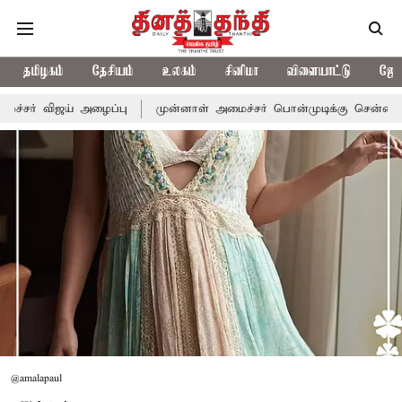
தமிழகம்
தேசியம்
உலகம்
சினிமா
விளையாட்டு
ஜோத
முன்னாள் அமைச்சர் பொன்முடிக்கு சென்னை நீதிமன்றம் பிடிவாராண்
@amalapaul