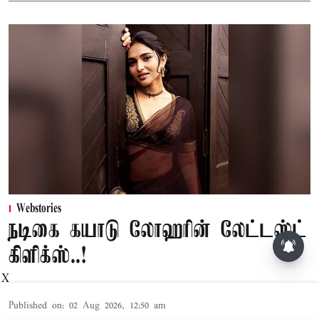
Webstories
நடிகை கயாடு லோஹரின் லேட்டஸ்ட்
கிளிக்ஸ்..!
X
Published on
:
02 Aug 2026, 12:50 am