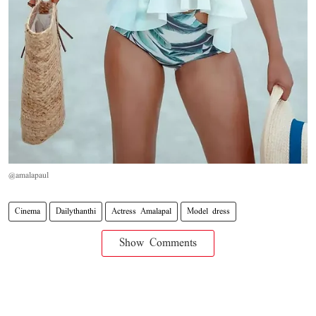
@amalapaul
Cinema
Dailythanthi
Actress Amalapal
Model dress
Show Comments