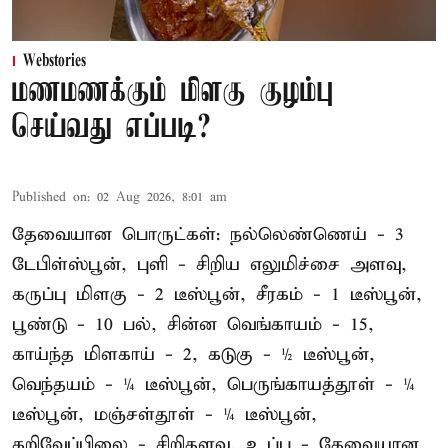
Webstories
மணமணக்கும் மிளகு குழம்பு
செய்வது எப்படி?
Published on
:
02 Aug 2026, 8:01 am
தேவையான பொருட்கள்: நல்லெண்ணெய் - 3
டேபிள்ஸ்பூன், புளி - சிறிய எலுமிச்சை அளவு,
கருப்பு மிளகு - 2 டீஸ்பூன், சீரகம் - 1 டீஸ்பூன்,
பூண்டு - 10 பல், சின்ன வெங்காயம் - 15,
காய்ந்த மிளகாய் - 2, கடுகு - ½ டீஸ்பூன்,
வெந்தயம் - ¼ டீஸ்பூன், பெருங்காயத்தூள் - ¼
டீஸ்பூன், மஞ்சள்தூள் - ¼ டீஸ்பூன்,
கறிவேப்பிலை - சிறிதளவு, உப்பு - தேவையான