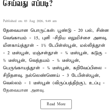
செய்வது எப்படி?
Published on
:
03 Aug 2026, 9:49 am
தேவையான பொருட்கள்: பூண்டு - 20 பல், சின்ன
வெங்காயம் - 15, புளி -சிறிய எலுமிச்சை அளவு,
மிளகாய்த்தூள் - 1½ டேபிள்ஸ்பூன், மல்லித்தூள்
- 2 டீஸ்பூன், மஞ்சள்தூள் - ¼ டீஸ்பூன், கடுகு -
½ டீஸ்பூன், வெந்தயம் - ¼ டீஸ்பூன்,
பெருங்காயத்தூள் - ¼ டீஸ்பூன், கறிவேப்பிலை -
சிறிதளவு, நல்லெண்ணெய் - 3 டேபிள்ஸ்பூன்,
வெல்லம் - 1 டீஸ்பூன் (விருப்பத்திற்கு), உப்பு -
தேவையான அளவு.
Read More