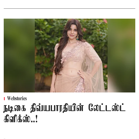
Webstories
நடிகை திவ்யபாரதியின் லேட்டஸ்ட்
கிளிக்ஸ்..!