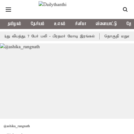
தமிழகம்
தேசியம்
உலகம்
சினிமா
விளையாட்டு
ஜோத
்து விபத்து; 7 பேர் பலி - பிரதமர் மோடி இரங்கல்
தொகுதி மறுவரையற
@ashika_rangnath