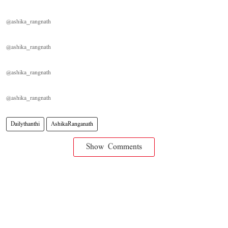
@ashika_rangnath
@ashika_rangnath
@ashika_rangnath
@ashika_rangnath
Dailythanthi
AshikaRanganath
Show Comments