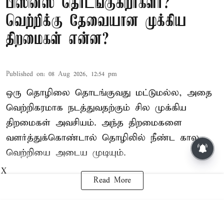
பிஸினஸ் தொடங்குகிறீர்களா?
வெற்றிக்கு தேவையான முக்கிய
திறமைகள் என்ன?
Published on
:
08 Aug 2026, 12:54 pm
ஒரு தொழிலை தொடங்குவது மட்டுமல்ல, அதை
வெற்றிகரமாக நடத்துவதற்கும் சில முக்கிய
திறமைகள் அவசியம். அந்த திறமைகளை
வளர்த்துக்கொண்டால் தொழிலில் நீண்ட கால
வெற்றியை அடைய முடியும்.
X
Read More