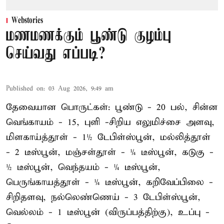
Webstories
மணமணக்கும் பூண்டு குழம்பு
செய்வது எப்படி?
Published on
:
03 Aug 2026, 9:49 am
தேவையான பொருட்கள்: பூண்டு - 20 பல், சின்ன
வெங்காயம் - 15, புளி -சிறிய எலுமிச்சை அளவு,
மிளகாய்த்தூள் - 1½ டேபிள்ஸ்பூன், மல்லித்தூள்
- 2 டீஸ்பூன், மஞ்சள்தூள் - ¼ டீஸ்பூன், கடுகு -
½ டீஸ்பூன், வெந்தயம் - ¼ டீஸ்பூன்,
பெருங்காயத்தூள் - ¼ டீஸ்பூன், கறிவேப்பிலை -
சிறிதளவு, நல்லெண்ணெய் - 3 டேபிள்ஸ்பூன்,
வெல்லம் - 1 டீஸ்பூன் (விருப்பத்திற்கு), உப்பு -