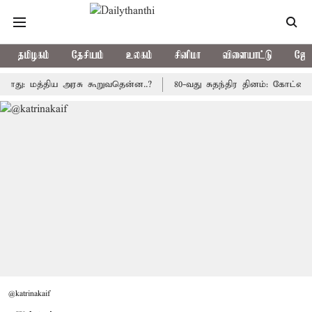
தமிழகம்
தேசியம்
உலகம்
சினிமா
விளையாட்டு
ஜோத
மத்திய அரசு கூறுவதென்ன..?
80-வது சுதந்திர தினம்: கோட்டை கொத்த
@katrinakaif