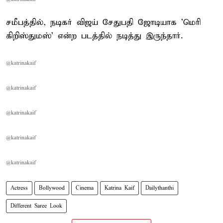
சமீபத்தில், நடிகர் விஜய் சேதுபதி ஜோடியாக 'மெரி
கிறிஸ்துமஸ்' என்ற படத்தில் நடித்து இருந்தார்.
@katrinakaif
@katrinakaif
@katrinakaif
@katrinakaif
@katrinakaif
Actress
Bollywood
Cinema
Katrina Kaif
Dailythanthi
Different Saree Look