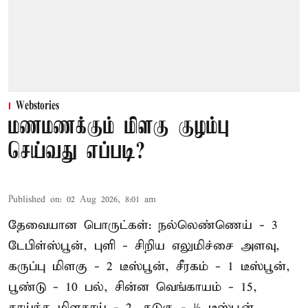
Webstories
மணமணக்கும் மிளகு குழம்பு
செய்வது எப்படி?
Published on
:
02 Aug 2026, 8:01 am
தேவையான பொருட்கள்: நல்லெண்ணெய் - 3
டேபிள்ஸ்பூன், புளி - சிறிய எலுமிச்சை அளவு,
கருப்பு மிளகு - 2 டீஸ்பூன், சீரகம் - 1 டீஸ்பூன்,
பூண்டு - 10 பல், சின்ன வெங்காயம் - 15,
காய்ந்த மிளகாய் - 2, கடுகு - ½ டீஸ்பூன்,