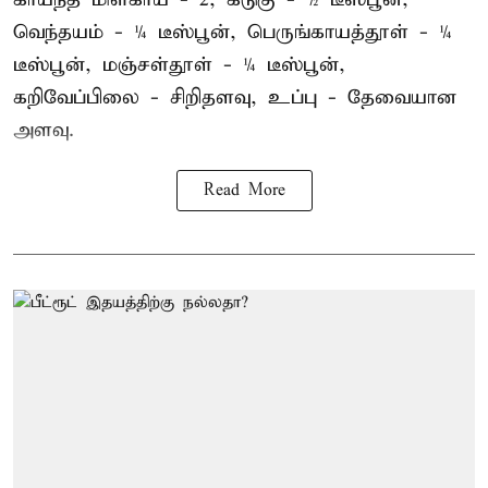
வெந்தயம் - ¼ டீஸ்பூன், பெருங்காயத்தூள் - ¼
டீஸ்பூன், மஞ்சள்தூள் - ¼ டீஸ்பூன்,
கறிவேப்பிலை - சிறிதளவு, உப்பு - தேவையான
அளவு.
Read More