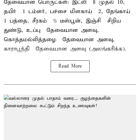
தேவையான பொருட்கள்: இட்லி – 8 முதல் 10,
தயிர் – 1 டம்ளர், பச்சை மிளகாய் – 2, தேங்காய் –
1 பத்தை, சீரகம் – ½ டீஸ்பூன், இஞ்சி – சிறிய
துண்டு, உப்பு – தேவையான அளவு,
கொத்தமல்லித்தழை – தேவையான அளவு,
காராபூந்தி – தேவையான அளவு (அலங்கரிக்க).
Read More