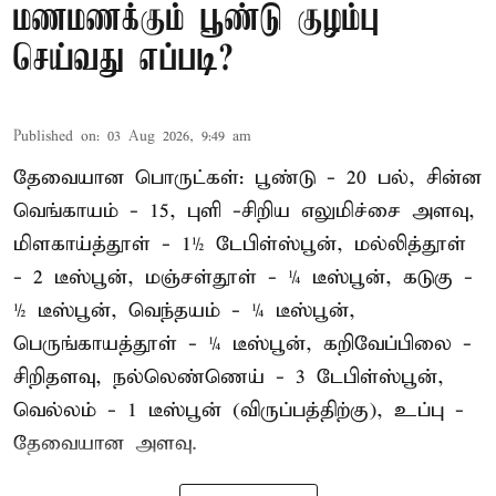
மணமணக்கும் பூண்டு குழம்பு
செய்வது எப்படி?
Published on
:
03 Aug 2026, 9:49 am
தேவையான பொருட்கள்: பூண்டு - 20 பல், சின்ன
வெங்காயம் - 15, புளி -சிறிய எலுமிச்சை அளவு,
மிளகாய்த்தூள் - 1½ டேபிள்ஸ்பூன், மல்லித்தூள்
- 2 டீஸ்பூன், மஞ்சள்தூள் - ¼ டீஸ்பூன், கடுகு -
½ டீஸ்பூன், வெந்தயம் - ¼ டீஸ்பூன்,
பெருங்காயத்தூள் - ¼ டீஸ்பூன், கறிவேப்பிலை -
சிறிதளவு, நல்லெண்ணெய் - 3 டேபிள்ஸ்பூன்,
வெல்லம் - 1 டீஸ்பூன் (விருப்பத்திற்கு), உப்பு -
தேவையான அளவு.