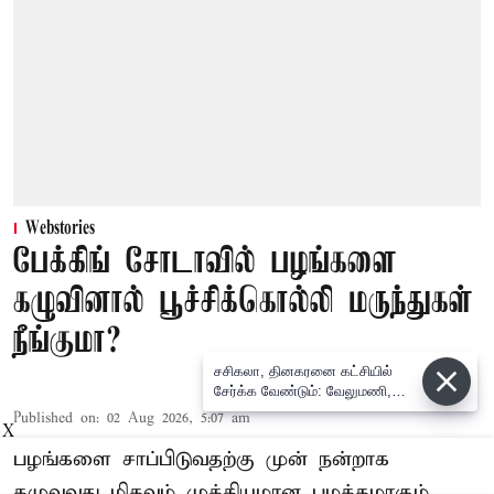
Webstories
பேக்கிங் சோடாவில் பழங்களை
கழுவினால் பூச்சிக்கொல்லி மருந்துகள்
நீங்குமா?
சசிகலா, தினகரனை கட்சியில்
சேர்க்க வேண்டும்: வேலுமணி,
விஸ்வநாதன் மீண்டும் போர்க்கொடி
Published on
:
02 Aug 2026, 5:07 am
X
பழங்களை சாப்பிடுவதற்கு முன் நன்றாக
கழுவுவது மிகவும் முக்கியமான பழக்கமாகும்.