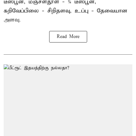
டீஸ்பூன், மஞ்சள்தூள் - ¼ டீஸ்பூன்,
கறிவேப்பிலை - சிறிதளவு, உப்பு - தேவையான
அளவு.
Read More