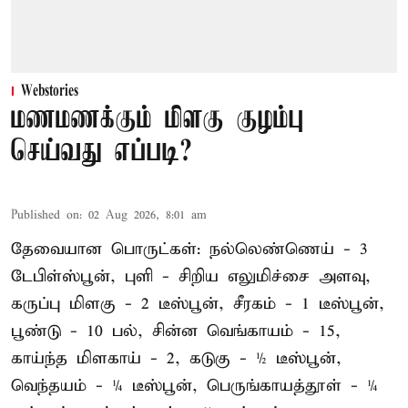
Webstories
மணமணக்கும் மிளகு குழம்பு
செய்வது எப்படி?
Published on
:
02 Aug 2026, 8:01 am
தேவையான பொருட்கள்: நல்லெண்ணெய் - 3
டேபிள்ஸ்பூன், புளி - சிறிய எலுமிச்சை அளவு,
கருப்பு மிளகு - 2 டீஸ்பூன், சீரகம் - 1 டீஸ்பூன்,
பூண்டு - 10 பல், சின்ன வெங்காயம் - 15,
காய்ந்த மிளகாய் - 2, கடுகு - ½ டீஸ்பூன்,
வெந்தயம் - ¼ டீஸ்பூன், பெருங்காயத்தூள் - ¼