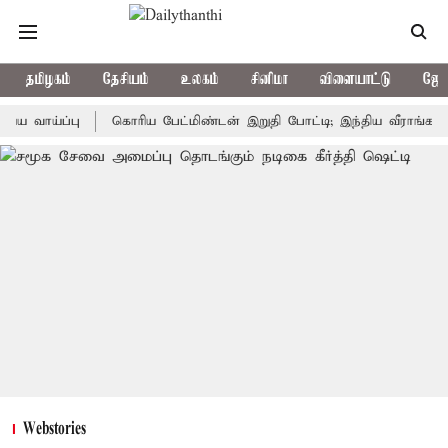
தமிழகம்
தேசியம்
உலகம்
சினிமா
விளையாட்டு
ஜோத
்ப்பு
கொரிய பேட்மிண்டன் இறுதி போட்டி; இந்திய வீராங்கனை சாம்ப
Webstories