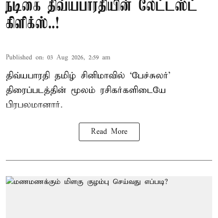
நடிகை திவ்யபாரதியின் லேட்டஸ்ட்
கிளிக்ஸ்..!
Published on
:
03 Aug 2026, 2:59 am
திவ்யபாரதி தமிழ் சினிமாவில் ‘பேச்சுலர்’
திரைப்படத்தின் மூலம் ரசிகர்களிடையே
பிரபலமானார்.
Read More