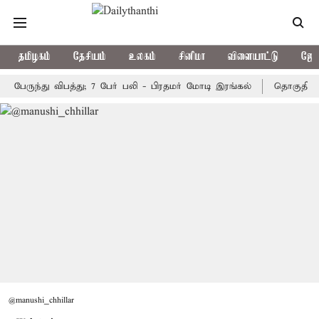
தமிழகம்
தேசியம்
உலகம்
சினிமா
விளையாட்டு
ஜோத
ந்து விபத்து; 7 பேர் பலி - பிரதமர் மோடி இரங்கல்
தொகுதி மறுவரைய
@manushi_chhillar