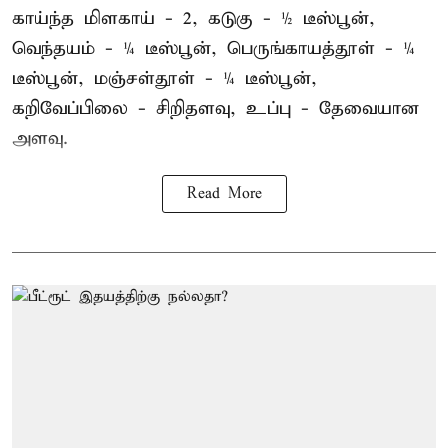
காய்ந்த மிளகாய் - 2, கடுகு - ½ டீஸ்பூன்,
வெந்தயம் - ¼ டீஸ்பூன், பெருங்காயத்தூள் - ¼
டீஸ்பூன், மஞ்சள்தூள் - ¼ டீஸ்பூன்,
கறிவேப்பிலை - சிறிதளவு, உப்பு - தேவையான
அளவு.
Read More