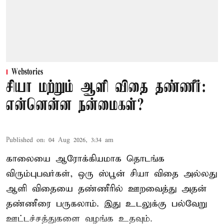
Webstories
சியா மற்றும் ஆளி விதை தண்ணீர்:
என்னென்ன நன்மைகள்?
Published on
:
04 Aug 2026, 3:34 am
காலையை ஆரோக்கியமாக தொடங்க
விரும்புபவர்கள், ஒரு ஸ்பூன் சியா விதை அல்லது
ஆளி விதையை தண்ணீரில் ஊறவைத்து அதன்
தண்ணீரை பருகலாம். இது உடலுக்கு பல்வேறு
ஊட்டச்சத்துகளை வழங்க உதவும்.