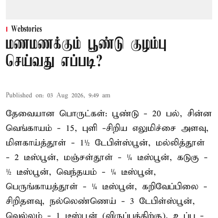
Webstories
மணமணக்கும் பூண்டு குழம்பு
செய்வது எப்படி?
Published on
:
03 Aug 2026, 9:49 am
தேவையான பொருட்கள்: பூண்டு - 20 பல், சின்ன
வெங்காயம் - 15, புளி -சிறிய எலுமிச்சை அளவு,
மிளகாய்த்தூள் - 1½ டேபிள்ஸ்பூன், மல்லித்தூள்
- 2 டீஸ்பூன், மஞ்சள்தூள் - ¼ டீஸ்பூன், கடுகு -
½ டீஸ்பூன், வெந்தயம் - ¼ டீஸ்பூன்,
பெருங்காயத்தூள் - ¼ டீஸ்பூன், கறிவேப்பிலை -
சிறிதளவு, நல்லெண்ணெய் - 3 டேபிள்ஸ்பூன்,
வெல்லம் - 1 டீஸ்பூன் (விருப்பத்திற்கு), உப்பு -