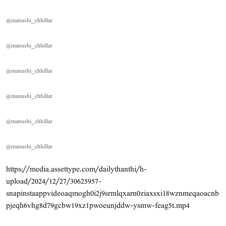
@manushi_chhillar
@manushi_chhillar
@manushi_chhillar
@manushi_chhillar
@manushi_chhillar
@manushi_chhillar
https://media.assettype.com/dailythanthi/h-
upload/2024/12/27/30625957-
snapinstaappvideoaqmogh0i2j9srmlqxarn0ziaxsxi18wznmeqaoacnb
pjeqh6vhg8d79gcbw19xz1pwoeunjddw-ysmw-feag5t.mp4