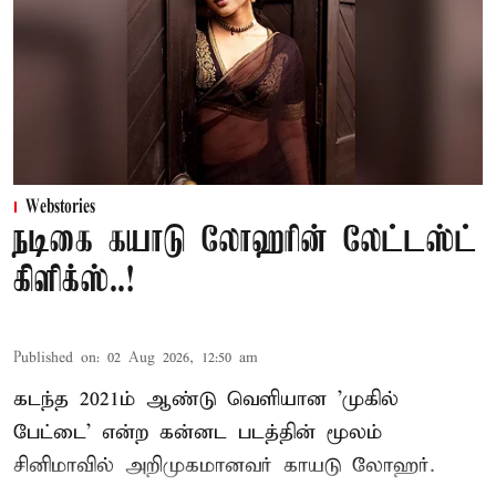
Webstories
நடிகை கயாடு லோஹரின் லேட்டஸ்ட்
கிளிக்ஸ்..!
Published on
:
02 Aug 2026, 12:50 am
கடந்த 2021ம் ஆண்டு வெளியான 'முகில்
பேட்டை' என்ற கன்னட படத்தின் மூலம்
சினிமாவில் அறிமுகமானவர் காயடு லோஹர்.