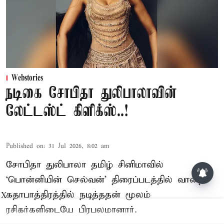
Webstories
நடிகை சோபிதா துலிபாலாவின்
லேட்டஸ்ட் கிளிக்ஸ்..!
Published on
:
31 Jul 2026, 8:02 am
சோபிதா துலிபாலா தமிழ் சினிமாவில்
‘பொன்னியின் செல்வன்’ திரைப்படத்தில் வானதி
கதாபாத்திரத்தில் நடித்ததன் மூலம்
X
ரசிகர்களிடையே பிரபலமானார்.