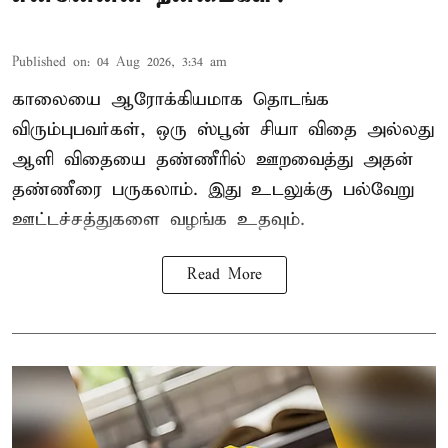
Published on
:
04 Aug 2026, 3:34 am
காலையை ஆரோக்கியமாக தொடங்க
விரும்புபவர்கள், ஒரு ஸ்பூன் சியா விதை அல்லது
ஆளி விதையை தண்ணீரில் ஊறவைத்து அதன்
தண்ணீரை பருகலாம். இது உடலுக்கு பல்வேறு
ஊட்டச்சத்துகளை வழங்க உதவும்.
Read More