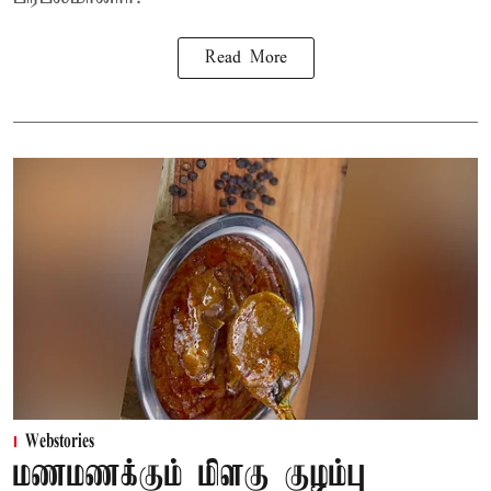
Read More
Webstories
மணமணக்கும் மிளகு குழம்பு