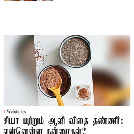
Webstories
சியா மற்றும் ஆளி விதை தண்ணீர்:
என்னென்ன நன்மைகள்?