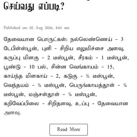
செய்வது எப்படி?
Published on
:
02 Aug 2026, 8:01 am
தேவையான பொருட்கள்: நல்லெண்ணெய் - 3
டேபிள்ஸ்பூன், புளி - சிறிய எலுமிச்சை அளவு,
கருப்பு மிளகு - 2 டீஸ்பூன், சீரகம் - 1 டீஸ்பூன்,
பூண்டு - 10 பல், சின்ன வெங்காயம் - 15,
காய்ந்த மிளகாய் - 2, கடுகு - ½ டீஸ்பூன்,
வெந்தயம் - ¼ டீஸ்பூன், பெருங்காயத்தூள் - ¼
டீஸ்பூன், மஞ்சள்தூள் - ¼ டீஸ்பூன்,
கறிவேப்பிலை - சிறிதளவு, உப்பு - தேவையான
அளவு.
Read More