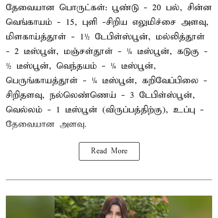
தேவையான பொருட்கள்: பூண்டு - 20 பல், சின்ன
வெங்காயம் - 15, புளி -சிறிய எலுமிச்சை அளவு,
மிளகாய்த்தூள் - 1½ டேபிள்ஸ்பூன், மல்லித்தூள்
- 2 டீஸ்பூன், மஞ்சள்தூள் - ¼ டீஸ்பூன், கடுகு -
½ டீஸ்பூன், வெந்தயம் - ¼ டீஸ்பூன்,
பெருங்காயத்தூள் - ¼ டீஸ்பூன், கறிவேப்பிலை -
சிறிதளவு, நல்லெண்ணெய் - 3 டேபிள்ஸ்பூன்,
வெல்லம் - 1 டீஸ்பூன் (விருப்பத்திற்கு), உப்பு -
தேவையான அளவு.
Read More