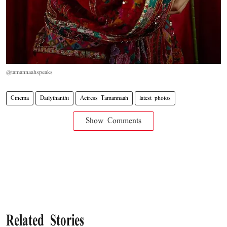
@tamannaahspeaks
Cinema
Dailythanthi
Actress Tamannaah
latest photos
Show Comments
Related Stories