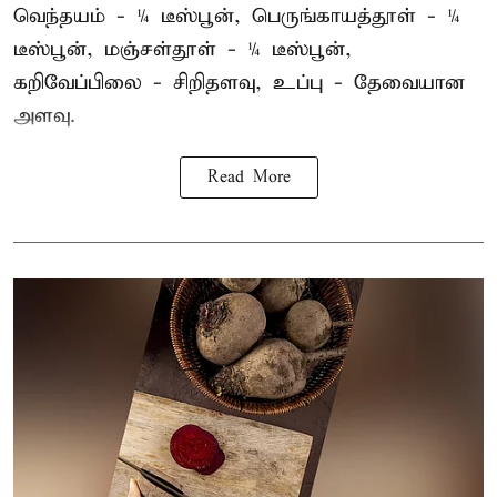
வெந்தயம் - ¼ டீஸ்பூன், பெருங்காயத்தூள் - ¼
டீஸ்பூன், மஞ்சள்தூள் - ¼ டீஸ்பூன்,
கறிவேப்பிலை - சிறிதளவு, உப்பு - தேவையான
அளவு.
Read More