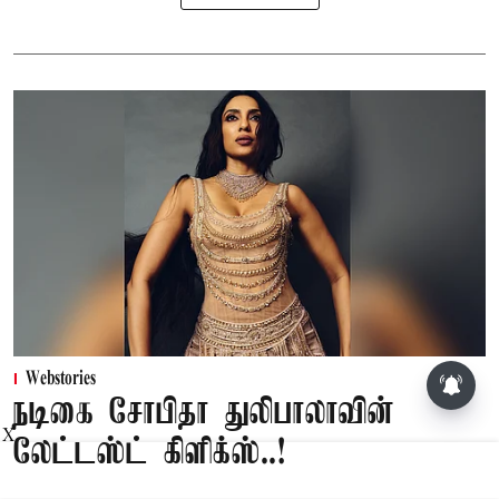
பூசணி விதைகள் சாப்பிடுவதால்
Webstories
கிடைக்கும் முக்கிய நன்மைகள்
நடிகை சோபிதா துலிபாலாவின்
X
லேட்டஸ்ட் கிளிக்ஸ்..!