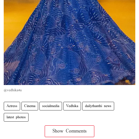
@vedhika4u
Actress
Cinema
socialmedia
Vedhika
dailythanthi news
latest photos
Show Comments