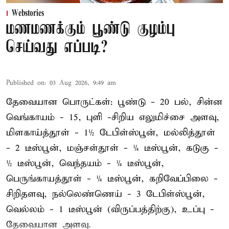
Webstories
மணமணக்கும் பூண்டு குழம்பு
செய்வது எப்படி?
Published on
:
03 Aug 2026, 9:49 am
தேவையான பொருட்கள்: பூண்டு - 20 பல், சின்ன
வெங்காயம் - 15, புளி -சிறிய எலுமிச்சை அளவு,
மிளகாய்த்தூள் - 1½ டேபிள்ஸ்பூன், மல்லித்தூள்
- 2 டீஸ்பூன், மஞ்சள்தூள் - ¼ டீஸ்பூன், கடுகு -
½ டீஸ்பூன், வெந்தயம் - ¼ டீஸ்பூன்,
பெருங்காயத்தூள் - ¼ டீஸ்பூன், கறிவேப்பிலை -
சிறிதளவு, நல்லெண்ணெய் - 3 டேபிள்ஸ்பூன்,
வெல்லம் - 1 டீஸ்பூன் (விருப்பத்திற்கு), உப்பு -
தேவையான அளவு.