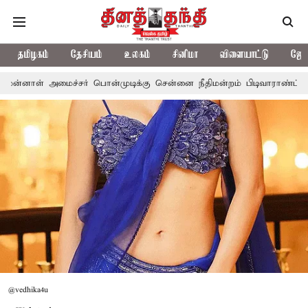
தமிழகம்
தேசியம்
உலகம்
சினிமா
விளையாட்டு
ஜோத
ொன்முடிக்கு சென்னை நீதிமன்றம் பிடிவாராண்ட்
தொலைநோக்கு பார்வ
@vedhika4u