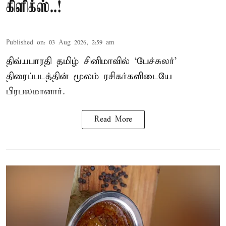
கிளிக்ஸ்..!
Published on
:
03 Aug 2026, 2:59 am
திவ்யபாரதி தமிழ் சினிமாவில் ‘பேச்சுலர்’
திரைப்படத்தின் மூலம் ரசிகர்களிடையே
பிரபலமானார்.
Read More