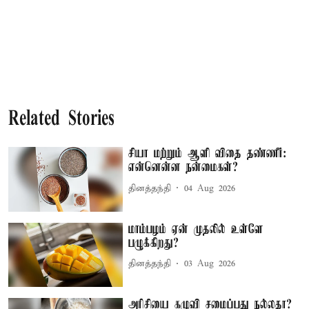
Related Stories
சியா மற்றும் ஆளி விதை தண்ணீர்:
என்னென்ன நன்மைகள்?
தினத்தந்தி
04 Aug 2026
மாம்பழம் ஏன் முதலில் உள்ளே
பழுக்கிறது?
தினத்தந்தி
03 Aug 2026
அரிசியை கழுவி சமைப்பது நல்லதா?