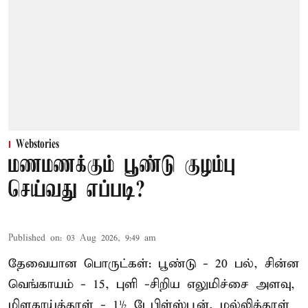
Webstories
மணமணக்கும் பூண்டு குழம்பு
செய்வது எப்படி?
Published on
:
03 Aug 2026, 9:49 am
தேவையான பொருட்கள்: பூண்டு - 20 பல், சின்ன
வெங்காயம் - 15, புளி -சிறிய எலுமிச்சை அளவு,
மிளகாய்த்தூள் - 1½ டேபிள்ஸ்பூன், மல்லித்தூள்