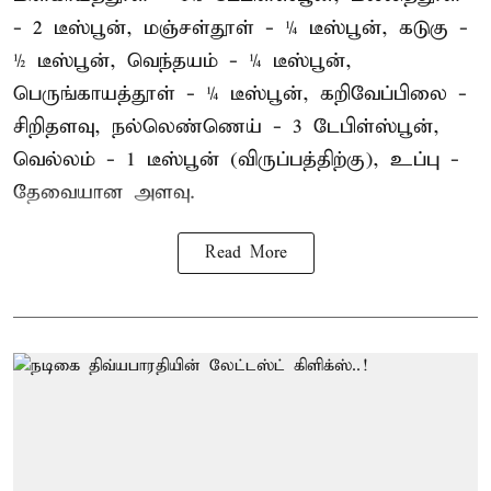
- 2 டீஸ்பூன், மஞ்சள்தூள் - ¼ டீஸ்பூன், கடுகு -
½ டீஸ்பூன், வெந்தயம் - ¼ டீஸ்பூன்,
பெருங்காயத்தூள் - ¼ டீஸ்பூன், கறிவேப்பிலை -
சிறிதளவு, நல்லெண்ணெய் - 3 டேபிள்ஸ்பூன்,
வெல்லம் - 1 டீஸ்பூன் (விருப்பத்திற்கு), உப்பு -
தேவையான அளவு.
Read More