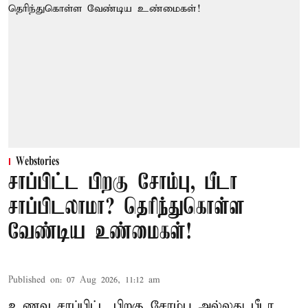
Webstories
சாப்பிட்ட பிறகு சோம்பு, பீடா
சாப்பிடலாமா? தெரிந்துகொள்ள
வேண்டிய உண்மைகள்!
Published on
:
07 Aug 2026, 11:12 am
உணவு சாப்பிட்ட பிறகு சோம்பு அல்லது பீடா