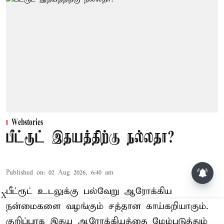
Webstories
பீட்ரூட் இதயத்திற்கு நல்லதா?
Published on
:
02 Aug 2026, 6:40 am
பீட்ரூட் உடலுக்கு பல்வேறு ஆரோக்கிய
X
நன்மைகளை வழங்கும் சத்தான காய்கறியாகும்.
குறிப்பாக இதய ஆரோக்கியத்தை மேம்படுத்தும்