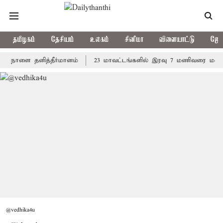
தமிழகம்
தேசியம்
உலகம்
சினிமா
விளையாட்டு
ஜோத
ளை தனித்தீர்மானம்
23 மாவட்டங்களில் இரவு 7 மணிவரை மழை பெய்ய 
@vedhika4u