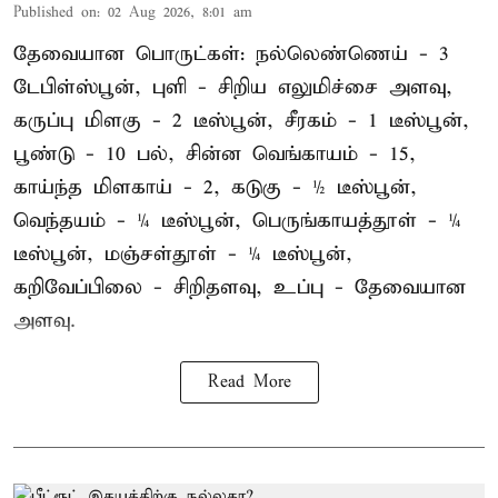
Published on
:
02 Aug 2026, 8:01 am
தேவையான பொருட்கள்: நல்லெண்ணெய் - 3
டேபிள்ஸ்பூன், புளி - சிறிய எலுமிச்சை அளவு,
கருப்பு மிளகு - 2 டீஸ்பூன், சீரகம் - 1 டீஸ்பூன்,
பூண்டு - 10 பல், சின்ன வெங்காயம் - 15,
காய்ந்த மிளகாய் - 2, கடுகு - ½ டீஸ்பூன்,
வெந்தயம் - ¼ டீஸ்பூன், பெருங்காயத்தூள் - ¼
டீஸ்பூன், மஞ்சள்தூள் - ¼ டீஸ்பூன்,
கறிவேப்பிலை - சிறிதளவு, உப்பு - தேவையான
அளவு.
Read More