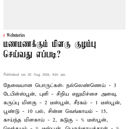
Webstories
மணமணக்கும் மிளகு குழம்பு
செய்வது எப்படி?
Published on
:
02 Aug 2026, 8:01 am
தேவையான பொருட்கள்: நல்லெண்ணெய் - 3
டேபிள்ஸ்பூன், புளி - சிறிய எலுமிச்சை அளவு,
கருப்பு மிளகு - 2 டீஸ்பூன், சீரகம் - 1 டீஸ்பூன்,
பூண்டு - 10 பல், சின்ன வெங்காயம் - 15,
காய்ந்த மிளகாய் - 2, கடுகு - ½ டீஸ்பூன்,
வெந்தயம் - ¼ டீஸ்பூன், பெருங்காயத்தூள் - ¼