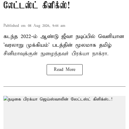
லேட்டஸ்ட் கிளிக்ஸ்!
Published on
:
08 Aug 2026, 9:44 am
கடந்த 2022-ம் ஆண்டு ஜீவா நடிப்பில் வெளியான
'வரலாறு முக்கியம்' படத்தின் மூலமாக தமிழ்
சினிமாவுக்குள் நுழைந்தவர் பிரக்யா நாக்ரா.
Read More