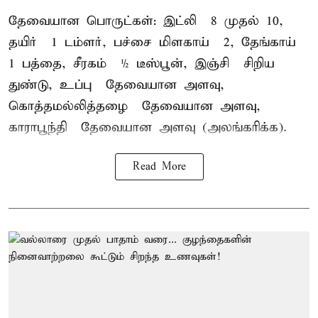
தேவையான பொருட்கள்: இட்லி – 8 முதல் 10,
தயிர் – 1 டம்ளர், பச்சை மிளகாய் – 2, தேங்காய் –
1 பத்தை, சீரகம் – ½ டீஸ்பூன், இஞ்சி – சிறிய
துண்டு, உப்பு – தேவையான அளவு,
கொத்தமல்லித்தழை – தேவையான அளவு,
காராபூந்தி – தேவையான அளவு (அலங்கரிக்க).
Read More