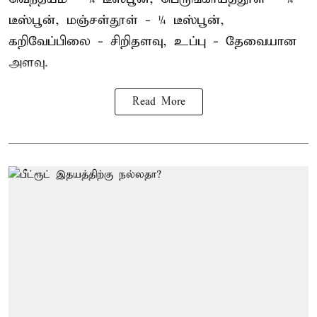
டீஸ்பூன், மஞ்சள்தூள் - ¼ டீஸ்பூன்,
கறிவேப்பிலை - சிறிதளவு, உப்பு - தேவையான
அளவு.
Read More