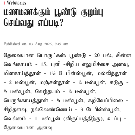
Webstories
மணமணக்கும் பூண்டு குழம்பு
செய்வது எப்படி?
Published on
:
03 Aug 2026, 9:49 am
தேவையான பொருட்கள்: பூண்டு - 20 பல், சின்ன
வெங்காயம் - 15, புளி -சிறிய எலுமிச்சை அளவு,
மிளகாய்த்தூள் - 1½ டேபிள்ஸ்பூன், மல்லித்தூள்
- 2 டீஸ்பூன், மஞ்சள்தூள் - ¼ டீஸ்பூன், கடுகு -
½ டீஸ்பூன், வெந்தயம் - ¼ டீஸ்பூன்,
பெருங்காயத்தூள் - ¼ டீஸ்பூன், கறிவேப்பிலை -
சிறிதளவு, நல்லெண்ணெய் - 3 டேபிள்ஸ்பூன்,
வெல்லம் - 1 டீஸ்பூன் (விருப்பத்திற்கு), உப்பு -
தேவையான அளவு.