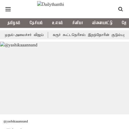
தமிழகம்
தேசியம்
உலகம்
சினிமா
விளையாட்டு
ஜோத
்-அமைச்சர் விஜய்
கரூர் கூட்டநெரிசல்: இறந்தோரின் குடும்பத்தினருக்க
@yashikaaannand