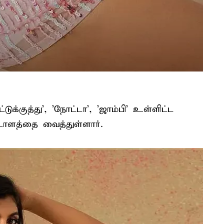
ுக்குத்து', 'நோட்டா', 'ஜாம்பி' உள்ளிட்ட
்டாளத்தை வைத்துள்ளார்.