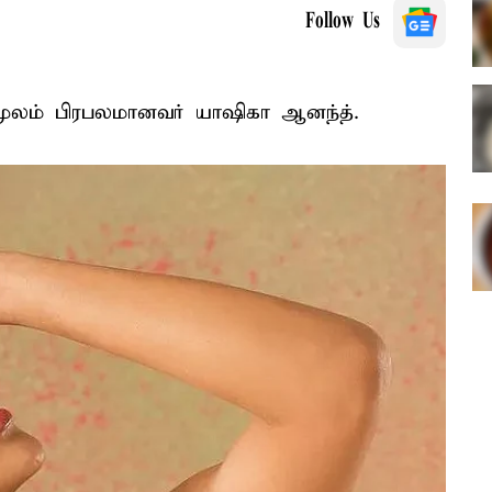
Follow Us
் மூலம் பிரபலமானவர் யாஷிகா ஆனந்த்.