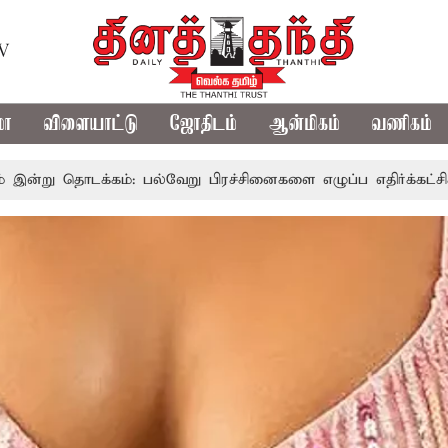
TV
மா
விளையாட்டு
ஜோதிடம்
ஆன்மிகம்
வணிகம்
: பல்வேறு பிரச்சினைகளை எழுப்ப எதிர்க்கட்சிகள் திட்டம்
இ