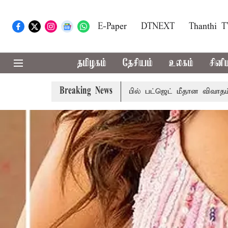
E-Paper
DTNEXT
Thanthi 
தமிழகம்
தேசியம்
உலகம்
சினி
Breaking News
ற்றமா?
சட்டசபையில் பட்ஜெட் மீதான விவாதம் இன்று தொடக்கம்