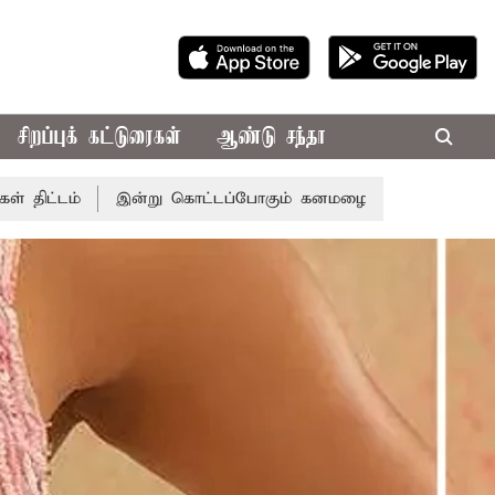
சிறப்புக் கட்டுரைகள்
ஆண்டு சந்தா
ன்று கொட்டப்போகும் கனமழை.. எந்தெந்த மாவட்டங்களில் தெரியு