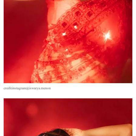
credit:instagram@iswarya.menon