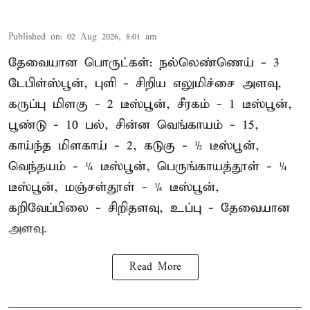
Published on
:
02 Aug 2026, 8:01 am
தேவையான பொருட்கள்: நல்லெண்ணெய் - 3
டேபிள்ஸ்பூன், புளி - சிறிய எலுமிச்சை அளவு,
கருப்பு மிளகு - 2 டீஸ்பூன், சீரகம் - 1 டீஸ்பூன்,
பூண்டு - 10 பல், சின்ன வெங்காயம் - 15,
காய்ந்த மிளகாய் - 2, கடுகு - ½ டீஸ்பூன்,
வெந்தயம் - ¼ டீஸ்பூன், பெருங்காயத்தூள் - ¼
டீஸ்பூன், மஞ்சள்தூள் - ¼ டீஸ்பூன்,
கறிவேப்பிலை - சிறிதளவு, உப்பு - தேவையான
அளவு.
Read More