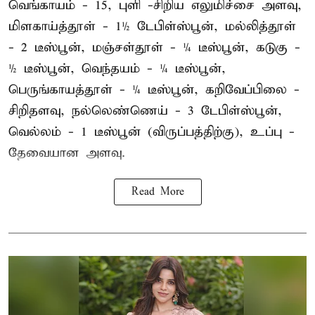
வெங்காயம் - 15, புளி -சிறிய எலுமிச்சை அளவு,
மிளகாய்த்தூள் - 1½ டேபிள்ஸ்பூன், மல்லித்தூள்
- 2 டீஸ்பூன், மஞ்சள்தூள் - ¼ டீஸ்பூன், கடுகு -
½ டீஸ்பூன், வெந்தயம் - ¼ டீஸ்பூன்,
பெருங்காயத்தூள் - ¼ டீஸ்பூன், கறிவேப்பிலை -
சிறிதளவு, நல்லெண்ணெய் - 3 டேபிள்ஸ்பூன்,
வெல்லம் - 1 டீஸ்பூன் (விருப்பத்திற்கு), உப்பு -
தேவையான அளவு.
Read More