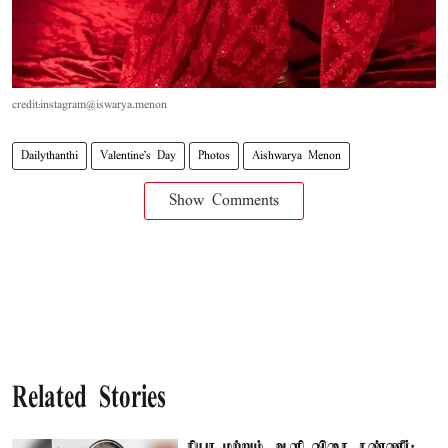
credit:instagram@iswarya.menon
Dailythanthi
Valentine's Day
Photos
Aishwarya Menon
Show Comments
Related Stories