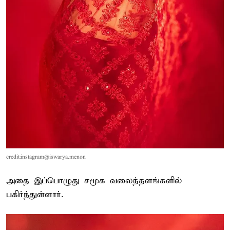
credit:instagram@iswarya.menon
அதை இப்பொழுது சமூக வலைத்தளங்களில்
பகிர்ந்துள்ளார்.