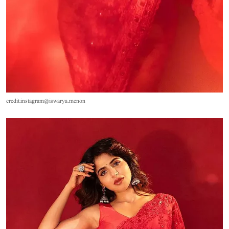
credit:instagram@iswarya.menon