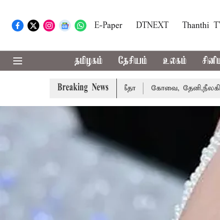
E-Paper
DTNEXT
Thanthi 
தமிழகம்
தேசியம்
உலகம்
சினி
Breaking News
 வாபஸ் பெற்றார் சங்கீதா
கோவை, தேனி,நீலகிரி ஆகிய மாவட