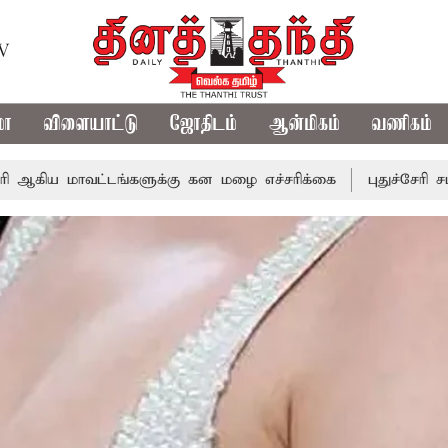
TV
மா
விளையாட்டு
ஜோதிடம்
ஆன்மிகம்
வணிகம்
்டங்களுக்கு கன மழை எச்சரிக்கை
புதுச்சேரி சட்டசபையில் வ