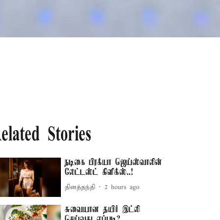
elated Stories
நடிகை பிரக்யா ஜெய்ஸ்வாலின்
லேட்டஸ்ட் கிளிக்ஸ்..!
தினத்தந்தி
2 hours ago
சுவையான தயிர் இட்லி
செய்வது எப்படி?