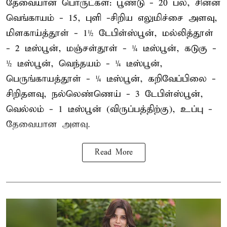
தேவையான பொருட்கள்: பூண்டு - 20 பல், சின்ன
வெங்காயம் - 15, புளி -சிறிய எலுமிச்சை அளவு,
மிளகாய்த்தூள் - 1½ டேபிள்ஸ்பூன், மல்லித்தூள்
- 2 டீஸ்பூன், மஞ்சள்தூள் - ¼ டீஸ்பூன், கடுகு -
½ டீஸ்பூன், வெந்தயம் - ¼ டீஸ்பூன்,
பெருங்காயத்தூள் - ¼ டீஸ்பூன், கறிவேப்பிலை -
சிறிதளவு, நல்லெண்ணெய் - 3 டேபிள்ஸ்பூன்,
வெல்லம் - 1 டீஸ்பூன் (விருப்பத்திற்கு), உப்பு -
தேவையான அளவு.
Read More