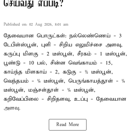
செய்வது எப்படி?
Published on
:
02 Aug 2026, 8:01 am
தேவையான பொருட்கள்: நல்லெண்ணெய் - 3
டேபிள்ஸ்பூன், புளி - சிறிய எலுமிச்சை அளவு,
கருப்பு மிளகு - 2 டீஸ்பூன், சீரகம் - 1 டீஸ்பூன்,
பூண்டு - 10 பல், சின்ன வெங்காயம் - 15,
காய்ந்த மிளகாய் - 2, கடுகு - ½ டீஸ்பூன்,
வெந்தயம் - ¼ டீஸ்பூன், பெருங்காயத்தூள் - ¼
டீஸ்பூன், மஞ்சள்தூள் - ¼ டீஸ்பூன்,
கறிவேப்பிலை - சிறிதளவு, உப்பு - தேவையான
அளவு.
Read More