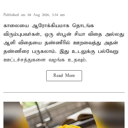
Published on
:
04 Aug 2026, 3:34 am
காலையை ஆரோக்கியமாக தொடங்க
விரும்புபவர்கள், ஒரு ஸ்பூன் சியா விதை அல்லது
ஆளி விதையை தண்ணீரில் ஊறவைத்து அதன்
தண்ணீரை பருகலாம். இது உடலுக்கு பல்வேறு
ஊட்டச்சத்துகளை வழங்க உதவும்.
Read More