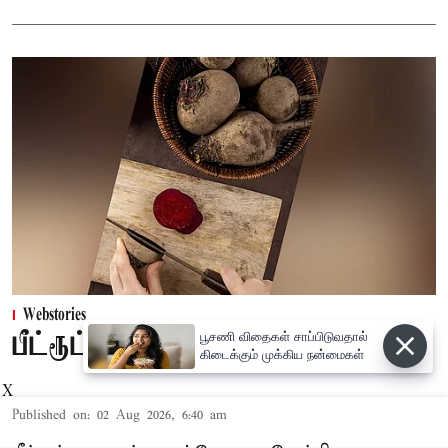
Webstories
பூசணி விதைகள் சாப்பிடுவதால்
பீட்ரூட் இதயத்திற்கு நல்லதா?
கிடைக்கும் முக்கிய நன்மைகள்
X
Published on
:
02 Aug 2026, 6:40 am