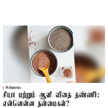
Webstories
சியா மற்றும் ஆளி விதை தண்ணீர்:
என்னென்ன நன்மைகள்?