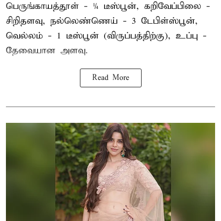
பெருங்காயத்தூள் - ¼ டீஸ்பூன், கறிவேப்பிலை -
சிறிதளவு, நல்லெண்ணெய் - 3 டேபிள்ஸ்பூன்,
வெல்லம் - 1 டீஸ்பூன் (விருப்பத்திற்கு), உப்பு -
தேவையான அளவு.
Read More