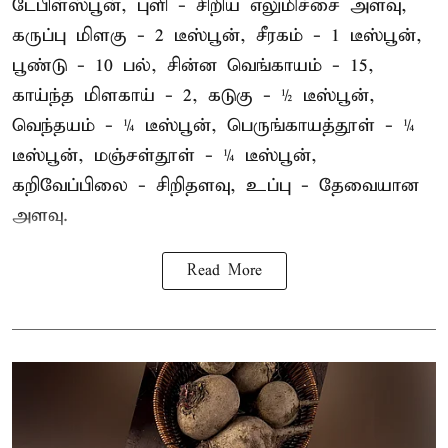
டேபிள்ஸ்பூன், புளி - சிறிய எலுமிச்சை அளவு,
கருப்பு மிளகு - 2 டீஸ்பூன், சீரகம் - 1 டீஸ்பூன்,
பூண்டு - 10 பல், சின்ன வெங்காயம் - 15,
காய்ந்த மிளகாய் - 2, கடுகு - ½ டீஸ்பூன்,
வெந்தயம் - ¼ டீஸ்பூன், பெருங்காயத்தூள் - ¼
டீஸ்பூன், மஞ்சள்தூள் - ¼ டீஸ்பூன்,
கறிவேப்பிலை - சிறிதளவு, உப்பு - தேவையான
அளவு.
Read More