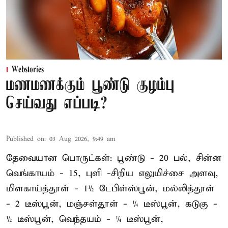
Webstories
மணமணக்கும் பூண்டு குழம்பு
செய்வது எப்படி?
Published on
:
03 Aug 2026, 9:49 am
தேவையான பொருட்கள்: பூண்டு - 20 பல், சின்ன
வெங்காயம் - 15, புளி -சிறிய எலுமிச்சை அளவு,
மிளகாய்த்தூள் - 1½ டேபிள்ஸ்பூன், மல்லித்தூள்
- 2 டீஸ்பூன், மஞ்சள்தூள் - ¼ டீஸ்பூன், கடுகு -
½ டீஸ்பூன், வெந்தயம் - ¼ டீஸ்பூன்,