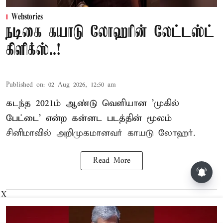
Webstories
நடிகை கயாடு லோஹரின் லேட்டஸ்ட்
கிளிக்ஸ்..!
Published on
:
02 Aug 2026, 12:50 am
கடந்த 2021ம் ஆண்டு வெளியான 'முகில்
பேட்டை' என்ற கன்னட படத்தின் மூலம்
சினிமாவில் அறிமுகமானவர் காயடு லோஹர்.
Read More
சட்டசபையில் பட்ஜெட் மீதான
விவாதம் இன்று தொடக்கம்:
X