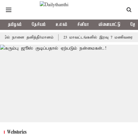
தமிழகம்
தேசியம்
உலகம்
சினிமா
விளையாட்டு
ஜோத
 நாளை தனித்தீர்மானம்
23 மாவட்டங்களில் இரவு 7 மணிவரை மழை பெய்
Webstories