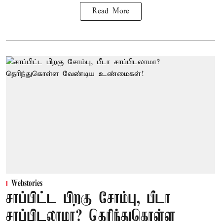
Read More
Webstories
சாப்பிட்ட பிறகு சோம்பு, பீடா
சாப்பிடலாமா? தெரிந்துகொள்ள