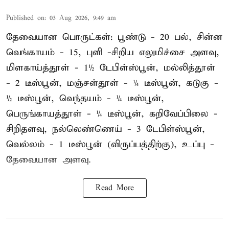
Published on
:
03 Aug 2026, 9:49 am
தேவையான பொருட்கள்: பூண்டு - 20 பல், சின்ன
வெங்காயம் - 15, புளி -சிறிய எலுமிச்சை அளவு,
மிளகாய்த்தூள் - 1½ டேபிள்ஸ்பூன், மல்லித்தூள்
- 2 டீஸ்பூன், மஞ்சள்தூள் - ¼ டீஸ்பூன், கடுகு -
½ டீஸ்பூன், வெந்தயம் - ¼ டீஸ்பூன்,
பெருங்காயத்தூள் - ¼ டீஸ்பூன், கறிவேப்பிலை -
சிறிதளவு, நல்லெண்ணெய் - 3 டேபிள்ஸ்பூன்,
வெல்லம் - 1 டீஸ்பூன் (விருப்பத்திற்கு), உப்பு -
தேவையான அளவு.
Read More