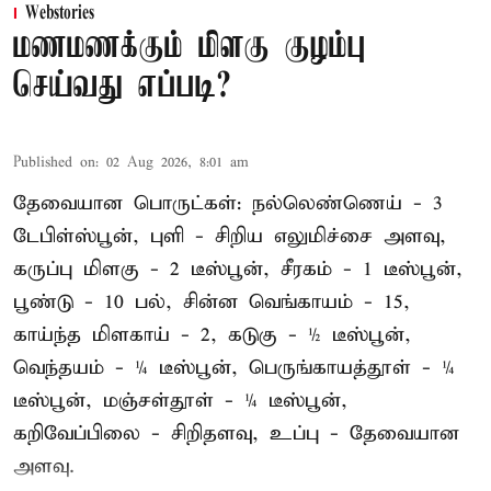
Webstories
மணமணக்கும் மிளகு குழம்பு
செய்வது எப்படி?
Published on
:
02 Aug 2026, 8:01 am
தேவையான பொருட்கள்: நல்லெண்ணெய் - 3
டேபிள்ஸ்பூன், புளி - சிறிய எலுமிச்சை அளவு,
கருப்பு மிளகு - 2 டீஸ்பூன், சீரகம் - 1 டீஸ்பூன்,
பூண்டு - 10 பல், சின்ன வெங்காயம் - 15,
காய்ந்த மிளகாய் - 2, கடுகு - ½ டீஸ்பூன்,
வெந்தயம் - ¼ டீஸ்பூன், பெருங்காயத்தூள் - ¼
டீஸ்பூன், மஞ்சள்தூள் - ¼ டீஸ்பூன்,
கறிவேப்பிலை - சிறிதளவு, உப்பு - தேவையான
அளவு.