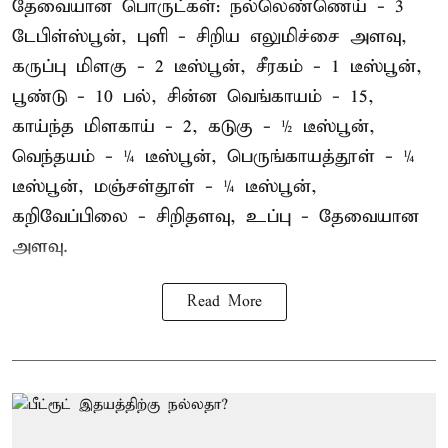
தேவையான பொருட்கள்: நல்லெண்ணெய் - 3
டேபிள்ஸ்பூன், புளி - சிறிய எலுமிச்சை அளவு,
கருப்பு மிளகு - 2 டீஸ்பூன், சீரகம் - 1 டீஸ்பூன்,
பூண்டு - 10 பல், சின்ன வெங்காயம் - 15,
காய்ந்த மிளகாய் - 2, கடுகு - ½ டீஸ்பூன்,
வெந்தயம் - ¼ டீஸ்பூன், பெருங்காயத்தூள் - ¼
டீஸ்பூன், மஞ்சள்தூள் - ¼ டீஸ்பூன்,
கறிவேப்பிலை - சிறிதளவு, உப்பு - தேவையான
அளவு.
Read More