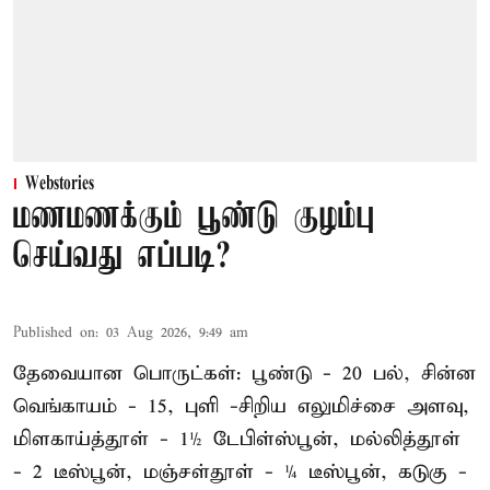
Webstories
மணமணக்கும் பூண்டு குழம்பு
செய்வது எப்படி?
Published on
:
03 Aug 2026, 9:49 am
தேவையான பொருட்கள்: பூண்டு - 20 பல், சின்ன
வெங்காயம் - 15, புளி -சிறிய எலுமிச்சை அளவு,
மிளகாய்த்தூள் - 1½ டேபிள்ஸ்பூன், மல்லித்தூள்
- 2 டீஸ்பூன், மஞ்சள்தூள் - ¼ டீஸ்பூன், கடுகு -