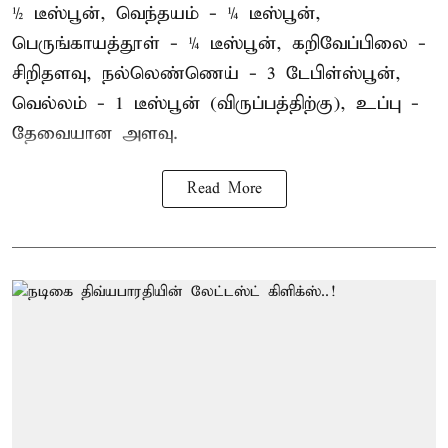
½ டீஸ்பூன், வெந்தயம் - ¼ டீஸ்பூன்,
பெருங்காயத்தூள் - ¼ டீஸ்பூன், கறிவேப்பிலை -
சிறிதளவு, நல்லெண்ணெய் - 3 டேபிள்ஸ்பூன்,
வெல்லம் - 1 டீஸ்பூன் (விருப்பத்திற்கு), உப்பு -
தேவையான அளவு.
Read More