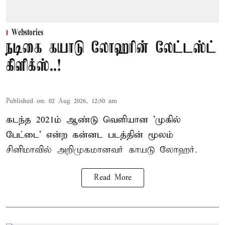
Webstories
நடிகை கயாடு லோஹரின் லேட்டஸ்ட்
கிளிக்ஸ்..!
Published on
:
02 Aug 2026, 12:50 am
கடந்த 2021ம் ஆண்டு வெளியான 'முகில்
பேட்டை' என்ற கன்னட படத்தின் மூலம்
சினிமாவில் அறிமுகமானவர் காயடு லோஹர்.
Read More