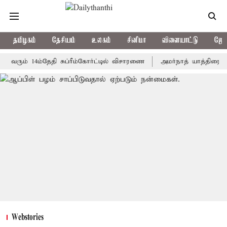
தமிழகம்
தேசியம்
உலகம்
சினிமா
விளையாட்டு
ஜோத
் 14ம்தேதி சுப்ரீம்கோர்ட்டில் விசாரணை
அமர்நாத் யாத்திரை தற்காலிக
Webstories