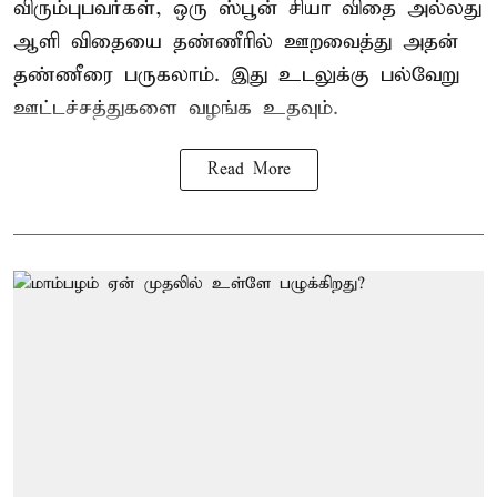
விரும்புபவர்கள், ஒரு ஸ்பூன் சியா விதை அல்லது
ஆளி விதையை தண்ணீரில் ஊறவைத்து அதன்
தண்ணீரை பருகலாம். இது உடலுக்கு பல்வேறு
ஊட்டச்சத்துகளை வழங்க உதவும்.
Read More