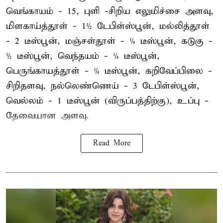
வெங்காயம் - 15, புளி -சிறிய எலுமிச்சை அளவு,
மிளகாய்த்தூள் - 1½ டேபிள்ஸ்பூன், மல்லித்தூள்
- 2 டீஸ்பூன், மஞ்சள்தூள் - ¼ டீஸ்பூன், கடுகு -
½ டீஸ்பூன், வெந்தயம் - ¼ டீஸ்பூன்,
பெருங்காயத்தூள் - ¼ டீஸ்பூன், கறிவேப்பிலை -
சிறிதளவு, நல்லெண்ணெய் - 3 டேபிள்ஸ்பூன்,
வெல்லம் - 1 டீஸ்பூன் (விருப்பத்திற்கு), உப்பு -
தேவையான அளவு.
Read More