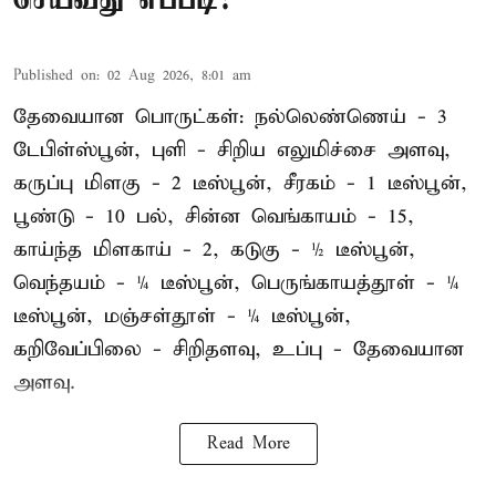
Published on
:
02 Aug 2026, 8:01 am
தேவையான பொருட்கள்: நல்லெண்ணெய் - 3
டேபிள்ஸ்பூன், புளி - சிறிய எலுமிச்சை அளவு,
கருப்பு மிளகு - 2 டீஸ்பூன், சீரகம் - 1 டீஸ்பூன்,
பூண்டு - 10 பல், சின்ன வெங்காயம் - 15,
காய்ந்த மிளகாய் - 2, கடுகு - ½ டீஸ்பூன்,
வெந்தயம் - ¼ டீஸ்பூன், பெருங்காயத்தூள் - ¼
டீஸ்பூன், மஞ்சள்தூள் - ¼ டீஸ்பூன்,
கறிவேப்பிலை - சிறிதளவு, உப்பு - தேவையான
அளவு.
Read More