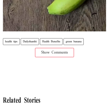
health tips
Dailythanthi
Health Benefits
green banana
Show Comments
Related Stories