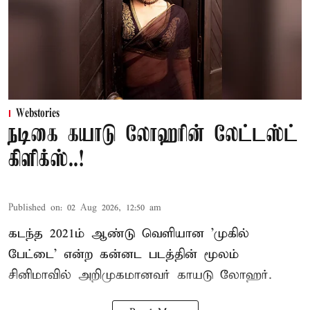
Webstories
நடிகை கயாடு லோஹரின் லேட்டஸ்ட்
கிளிக்ஸ்..!
Published on
:
02 Aug 2026, 12:50 am
கடந்த 2021ம் ஆண்டு வெளியான 'முகில்
பேட்டை' என்ற கன்னட படத்தின் மூலம்
சினிமாவில் அறிமுகமானவர் காயடு லோஹர்.