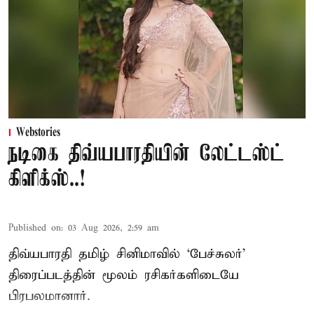
Webstories
நடிகை திவ்யபாரதியின் லேட்டஸ்ட்
கிளிக்ஸ்..!
Published on
:
03 Aug 2026, 2:59 am
திவ்யபாரதி தமிழ் சினிமாவில் ‘பேச்சுலர்’
திரைப்படத்தின் மூலம் ரசிகர்களிடையே
பிரபலமானார்.