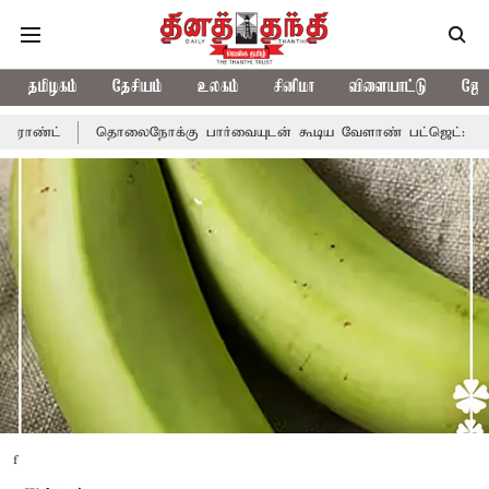
தமிழகம்
தேசியம்
உலகம்
சினிமா
விளையாட்டு
ஜோத
கு பார்வையுடன் கூடிய வேளாண் பட்ஜெட்: முதல்-அமைச்சர் விஜய்
f