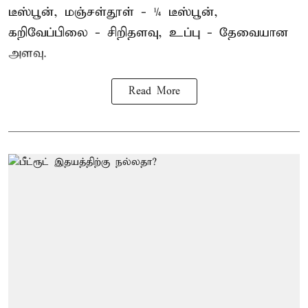
டீஸ்பூன், மஞ்சள்தூள் - ¼ டீஸ்பூன்,
கறிவேப்பிலை - சிறிதளவு, உப்பு - தேவையான
அளவு.
Read More