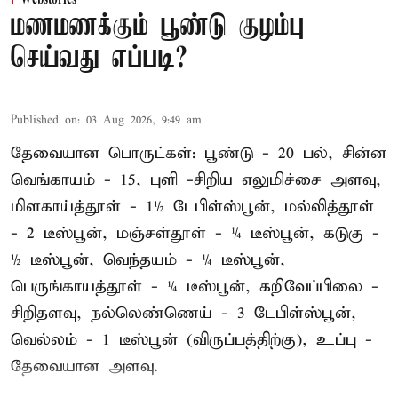
மணமணக்கும் பூண்டு குழம்பு
செய்வது எப்படி?
Published on
:
03 Aug 2026, 9:49 am
தேவையான பொருட்கள்: பூண்டு - 20 பல், சின்ன
வெங்காயம் - 15, புளி -சிறிய எலுமிச்சை அளவு,
மிளகாய்த்தூள் - 1½ டேபிள்ஸ்பூன், மல்லித்தூள்
- 2 டீஸ்பூன், மஞ்சள்தூள் - ¼ டீஸ்பூன், கடுகு -
½ டீஸ்பூன், வெந்தயம் - ¼ டீஸ்பூன்,
பெருங்காயத்தூள் - ¼ டீஸ்பூன், கறிவேப்பிலை -
சிறிதளவு, நல்லெண்ணெய் - 3 டேபிள்ஸ்பூன்,
வெல்லம் - 1 டீஸ்பூன் (விருப்பத்திற்கு), உப்பு -
தேவையான அளவு.