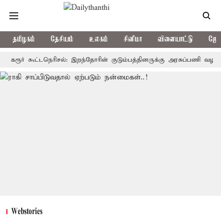
தமிழகம்
தேசியம்
உலகம்
சினிமா
விளையாட்டு
ஜோத
ர் கூட்டநெரிசல்: இறந்தோரின் குடும்பத்தினருக்கு அரசுப்பணி வழக்கு; வரும
Webstories