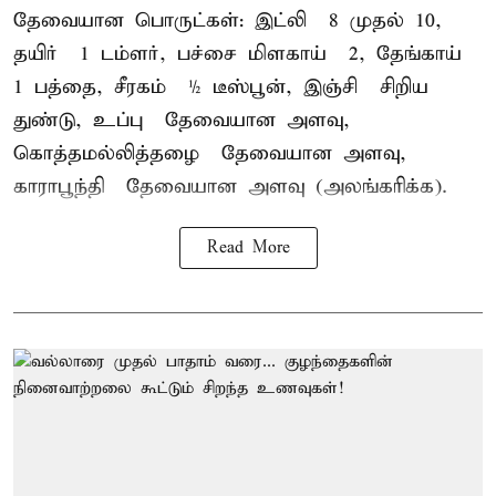
தேவையான பொருட்கள்: இட்லி – 8 முதல் 10,
தயிர் – 1 டம்ளர், பச்சை மிளகாய் – 2, தேங்காய் –
1 பத்தை, சீரகம் – ½ டீஸ்பூன், இஞ்சி – சிறிய
துண்டு, உப்பு – தேவையான அளவு,
கொத்தமல்லித்தழை – தேவையான அளவு,
காராபூந்தி – தேவையான அளவு (அலங்கரிக்க).
Read More