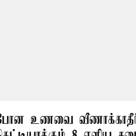
ப் போன உணவை வீணாக்காதீர்