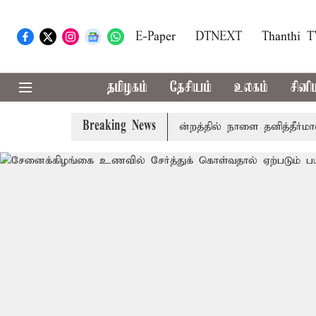
E-Paper
DTNEXT
Thanthi 
தமிழகம்
தேசியம்
உலகம்
சினி
Breaking News
ில் தமிழ்த்தாய் வாழ்த்து: சட்டமன்றத்தில் நாளை தனித்தீர்மானம்