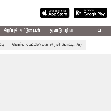
சிறப்புக் கட்டுரைகள்
ஆண்டு சந்தா
கொரிய பேட்மிண்டன் இறுதி போட்டி; இந்திய வீராங்கனை சாம்பி