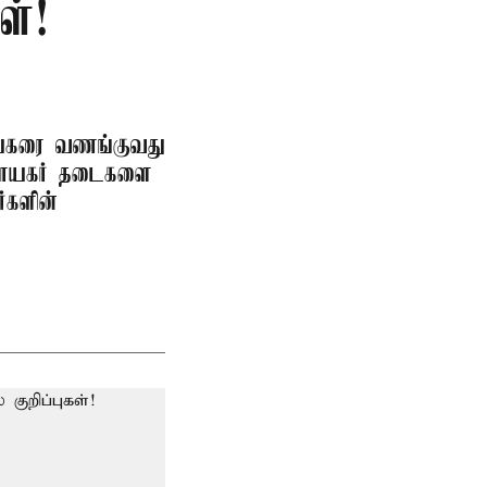
ள்!
நாயகரை வணங்குவது
விநாயகர் தடைகளை
்களின்