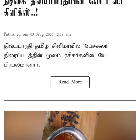
நடிகை திவ்யபாரதியின் லேட்டஸ்ட்
கிளிக்ஸ்..!
Published on
:
03 Aug 2026, 2:59 am
திவ்யபாரதி தமிழ் சினிமாவில் ‘பேச்சுலர்’
திரைப்படத்தின் மூலம் ரசிகர்களிடையே
பிரபலமானார்.
Read More