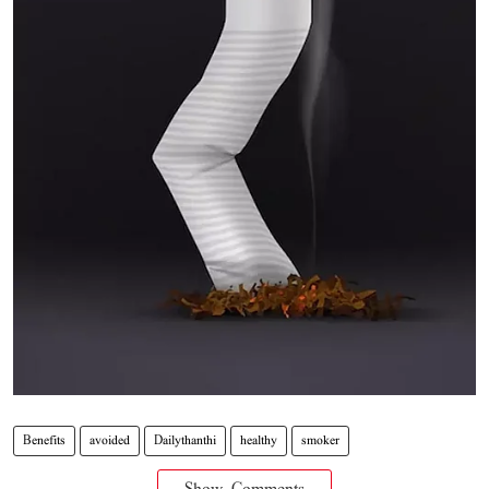
Benefits
avoided
Dailythanthi
healthy
smoker