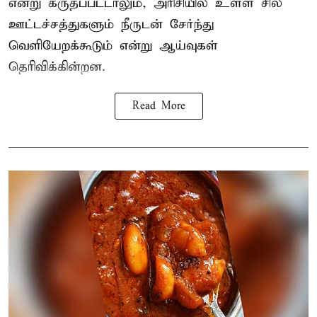
என்று கருதப்பட்டாலும், அரிசியில் உள்ள சில
ஊட்டச்சத்துகளும் நீருடன் சேர்ந்து
வெளியேறக்கூடும் என்று ஆய்வுகள்
தெரிவிக்கின்றன.
Read More