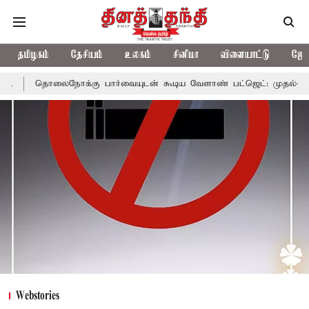
தமிழகம்
தேசியம்
உலகம்
சினிமா
விளையாட்டு
ஜோத
ு பார்வையுடன் கூடிய வேளாண் பட்ஜெட்: முதல்-அமைச்சர் விஜய்
Webstories