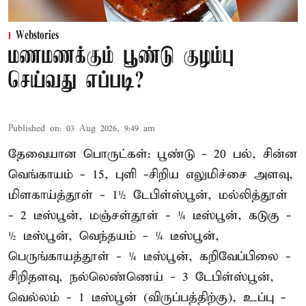
Webstories
மணமணக்கும் பூண்டு குழம்பு
செய்வது எப்படி?
Published on
:
03 Aug 2026, 9:49 am
தேவையான பொருட்கள்: பூண்டு - 20 பல், சின்ன
வெங்காயம் - 15, புளி -சிறிய எலுமிச்சை அளவு,
மிளகாய்த்தூள் - 1½ டேபிள்ஸ்பூன், மல்லித்தூள்
- 2 டீஸ்பூன், மஞ்சள்தூள் - ¼ டீஸ்பூன், கடுகு -
½ டீஸ்பூன், வெந்தயம் - ¼ டீஸ்பூன்,
பெருங்காயத்தூள் - ¼ டீஸ்பூன், கறிவேப்பிலை -
சிறிதளவு, நல்லெண்ணெய் - 3 டேபிள்ஸ்பூன்,
வெல்லம் - 1 டீஸ்பூன் (விருப்பத்திற்கு), உப்பு -