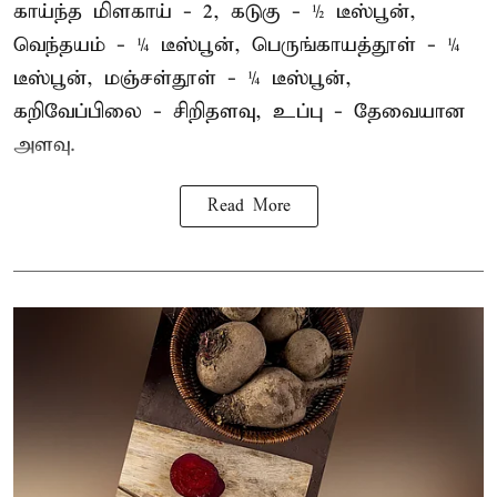
காய்ந்த மிளகாய் - 2, கடுகு - ½ டீஸ்பூன்,
வெந்தயம் - ¼ டீஸ்பூன், பெருங்காயத்தூள் - ¼
டீஸ்பூன், மஞ்சள்தூள் - ¼ டீஸ்பூன்,
கறிவேப்பிலை - சிறிதளவு, உப்பு - தேவையான
அளவு.
Read More