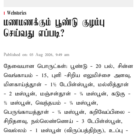
Webstories
மணமணக்கும் பூண்டு குழம்பு
செய்வது எப்படி?
Published on
:
03 Aug 2026, 9:49 am
தேவையான பொருட்கள்: பூண்டு - 20 பல், சின்ன
வெங்காயம் - 15, புளி -சிறிய எலுமிச்சை அளவு,
மிளகாய்த்தூள் - 1½ டேபிள்ஸ்பூன், மல்லித்தூள்
- 2 டீஸ்பூன், மஞ்சள்தூள் - ¼ டீஸ்பூன், கடுகு -
½ டீஸ்பூன், வெந்தயம் - ¼ டீஸ்பூன்,
பெருங்காயத்தூள் - ¼ டீஸ்பூன், கறிவேப்பிலை -
சிறிதளவு, நல்லெண்ணெய் - 3 டேபிள்ஸ்பூன்,
வெல்லம் - 1 டீஸ்பூன் (விருப்பத்திற்கு), உப்பு -