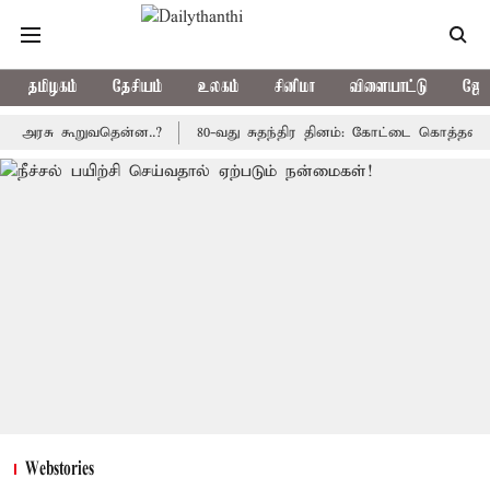
தமிழகம்
தேசியம்
உலகம்
சினிமா
விளையாட்டு
ஜோத
ு கூறுவதென்ன..?
80-வது சுதந்திர தினம்: கோட்டை கொத்தளத்தில் மு
Webstories