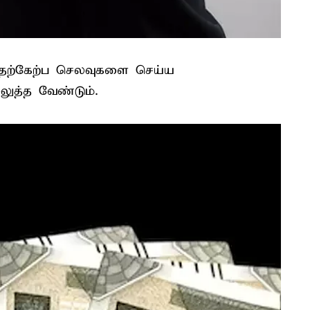
 அதற்கேற்ப செலவுகளை செய்ய
ெலுத்த வேண்டும்.