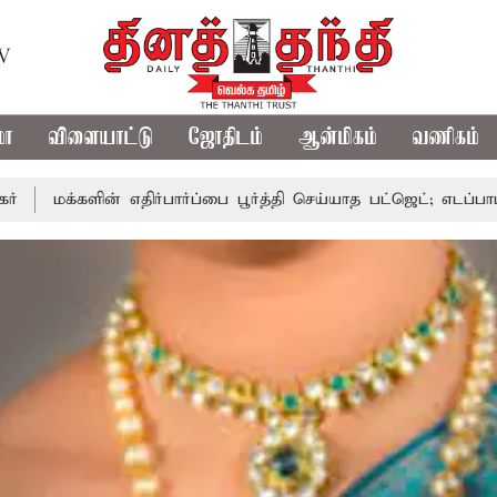
TV
மா
விளையாட்டு
ஜோதிடம்
ஆன்மிகம்
வணிகம்
் எதிர்பார்ப்பை பூர்த்தி செய்யாத பட்ஜெட்; எடப்பாடி பழனிசாமி