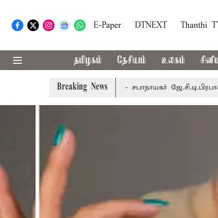
E-Paper
DTNEXT
Thanthi 
தமிழகம்
தேசியம்
உலகம்
சினி
Breaking News
ேதி வரை நடைபெறும் - சபாநாயகர் ஜே.சி.டி.பிரபாகர்
மக்களின